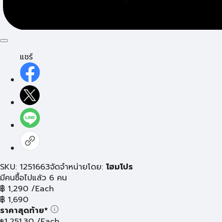
แชร์
SKU: 1251663
จัดจำหน่ายโดย:
โฮมโปร
มีคนซื้อไปแล้ว 6 คน
฿
1,290
/Each
฿
1,690
ราคาสุดท้าย*
1,251.30
/Each
฿