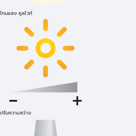
โทนแสง คูลไวท์
ปรับความสว่าง