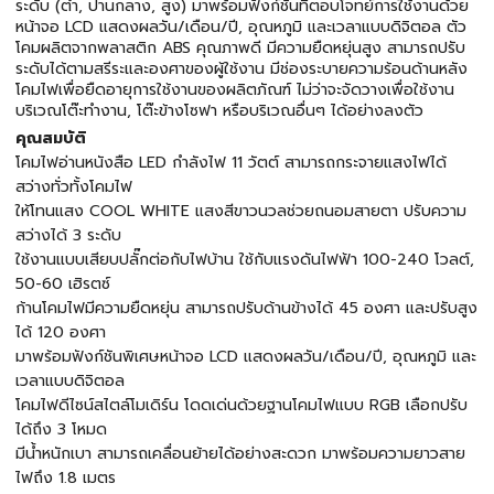
ระดับ (ต่ำ, ปานกลาง, สูง) มาพร้อมฟังก์ชันที่ตอบโจทย์การใช้งานด้วย
หน้าจอ LCD แสดงผลวัน/เดือน/ปี, อุณหภูมิ และเวลาแบบดิจิตอล ตัว
โคมผลิตจากพลาสติก ABS คุณภาพดี มีความยืดหยุ่นสูง สามารถปรับ
ระดับได้ตามสรีระและองศาของผู้ใช้งาน มีช่องระบายความร้อนด้านหลัง
โคมไฟเพื่อยืดอายุการใช้งานของผลิตภัณฑ์ ไม่ว่าจะจัดวางเพื่อใช้งาน
บริเวณโต๊ะทำงาน, โต๊ะข้างโซฟา หรือบริเวณอื่นๆ ได้อย่างลงตัว
คุณสมบัติ
โคมไฟอ่านหนังสือ LED กำลังไฟ 11 วัตต์ สามารถกระจายแสงไฟได้
สว่างทั่วทั้งโคมไฟ
ให้โทนแสง COOL WHITE แสงสีขาวนวลช่วยถนอมสายตา ปรับความ
สว่างได้ 3 ระดับ
ใช้งานแบบเสียบปลั๊กต่อกับไฟบ้าน ใช้กับแรงดันไฟฟ้า 100-240 โวลต์,
50-60 เฮิรตซ์
ก้านโคมไฟมีความยืดหยุ่น สามารถปรับด้านข้างได้ 45 องศา และปรับสูง
ได้ 120 องศา
มาพร้อมฟังก์ชันพิเศษหน้าจอ LCD แสดงผลวัน/เดือน/ปี, อุณหภูมิ และ
เวลาแบบดิจิตอล
โคมไฟดีไซน์สไตล์โมเดิร์น โดดเด่นด้วยฐานโคมไฟแบบ RGB เลือกปรับ
ได้ถึง 3 โหมด
มีน้ำหนักเบา สามารถเคลื่อนย้ายได้อย่างสะดวก มาพร้อมความยาวสาย
ไฟถึง 1.8 เมตร