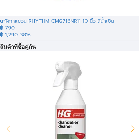
นาฬิกาแขวน RHYTHM CMG716NR11 10 นิ้ว สีน้ำเงิน
฿ 790
฿ 1,290
-38%
สินค้าที่ซื้อคู่กัน