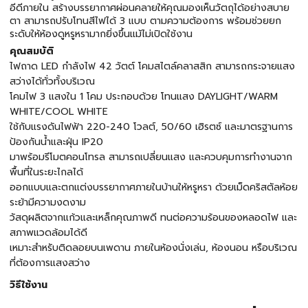
อีดีภายใน สร้างบรรยากาศผ่อนคลายให้คุณมองเห็นวัตถุได้อย่างสบาย
ตา สามารถปรับโทนสีไฟได้ 3 แบบ ตามความต้องการ พร้อมช่วยยก
ระดับให้ห้องดูหรูหรามากยิ่งขึ้นแม้ไม่เปิดใช้งาน
คุณสมบัติ
ไฟถาด LED กำลังไฟ 42 วัตต์ โคมสไตล์คลาสสิก สามารถกระจายแสง
สว่างได้ทั่วทั้งบริเวณ
โคมไฟ 3 แสงใน 1 โคม ประกอบด้วย โทนแสง DAYLIGHT/WARM
WHITE/COOL WHITE
ใช้กับแรงดันไฟฟ้า 220-240 โวลต์, 50/60 เฮิรตซ์ และมาตรฐานการ
ป้องกันน้ำและฝุ่น IP20
มาพร้อมรีโมตคอนโทรล สามารถเปลี่ยนแสง และควบคุมการทำงานจาก
พื้นที่ในระยะไกลได้
ออกแบบและตกแต่งบรรยากาศภายในบ้านให้หรูหรา ด้วยเม็ดคริสตัลห้อย
ระย้ามีความงดงาม
วัสดุผลิตจากแก้วและเหล็กคุณภาพดี ทนต่อความร้อนของหลอดไฟ และ
สภาพแวดล้อมได้ดี
เหมาะสำหรับติดลอยบนเพดาน ภายในห้องนั่งเล่น, ห้องนอน หรือบริเวณ
ที่ต้องการแสงสว่าง
วิธีใช้งาน