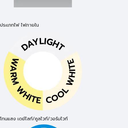
ประเภทไฟ ไฟภายใน
โทนแสง เดย์ไลท์/คูลไวท์/วอร์มไวท์