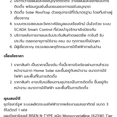
บริการวางแผนและขออนุญาตติดตั้ง วางแผนและออกแบบการ
ติดตั้ง พร้อมดูแลในขั้นตอนของการขอใบอนุญาต
ติดตั้ง Solar Rooftop ด้วยอุปกรณ์ที่ได้มาตรฐาน โดยทีมช่างผู้
เชี่ยวชาญ
ระบบตรวจสอบและวิเคราะห์ข้อมูลแบบเรียลไทม์ มั่นใจด้วย ระบบ
SCADA Smart Control ที่ช่วยบำรุงรักษาเชิงป้องกัน
บริการหลังการขายและรับประกันสินค้าตลอดชีพ การันตี รับ
ประกัน ตลอดอายุการใช้งาน ครบ จบ ทุกการแก้ไขปัญหา
มีผู้เชี่ยวชาญ ตรวจสอบพฤติกรรมการใช้ไฟฟ้าภายในบ้าน
เงื่อนไขราคา
ราคาสินค้า เป็นราคาเบื้องต้น ทั้งนี้ราคาจริงต้องผ่านการสำรวจ
หน้างานจาก Home Solar และขึ้นอยู่กับหน้างาน ขนาดการใช้
ไฟฟ้า และพื้นที่ในการติดตั้ง
ราคาสินค้า อาจปรับเปลี่ยนตามอุปกรณ์ในการติดตั้ง ขึ้นอยู่กับ
หน้างาน ขนาดการใช้ไฟฟ้า และพื้นที่ในการติดตั้ง
คุณสมบัติ
ชุดโซลาร์รูฟ ระบบผลิตกระแสไฟฟ้าจากพลังงานแสงอาทิตย์ ขนาด 3
กิโลวัตต์ 1 เฟส
แผงโซลาร์เซลล์ RISEN N-TYPE ชนิด Monocrystalline (625W) Tier