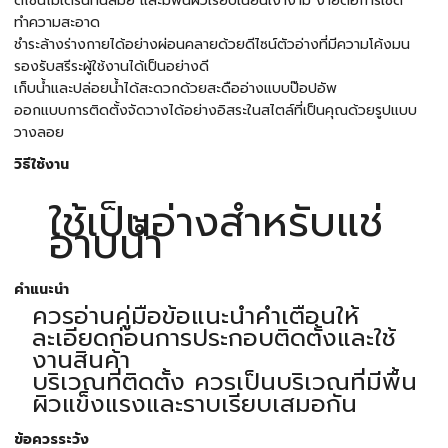
ดีไซน์โมเดิร์นทันสมัย และมีพื้นผิวเรียบเนียนเงางาม ง่ายต่อการเช็ด
ทำความสะอาด
ชำระล้างร่างกายได้อย่างผ่อนคลายด้วยดีไซน์ตัวอ่างที่มีความโค้งมน
รองรับสรีระผู้ใช้งานได้เป็นอย่างดี
เก็บน้ำและปล่อยน้ำได้สะดวกด้วยสะดืออ่างแบบป๊อปอัพ
ออกแบบการติดตั้งจัดวางได้อย่างอิสระในสไตล์ที่เป็นคุณด้วยรูปแบบ
วางลอย
วิธีใช้งาน
ใช้เป็นอ่างสำหรับแช่
อาบน้ำ
คำแนะนำ
ควรอ่านคู่มือข้อแนะนำคำเตือนให้
ละเอียดก่อนการประกอบติดตั้งและใช้
งานสินค้า
บริเวณที่ติดตั้ง ควรเป็นบริเวณที่มีพื้น
ผิวแข็งแรงและราบเรียบเสมอกัน
ข้อควรระวัง