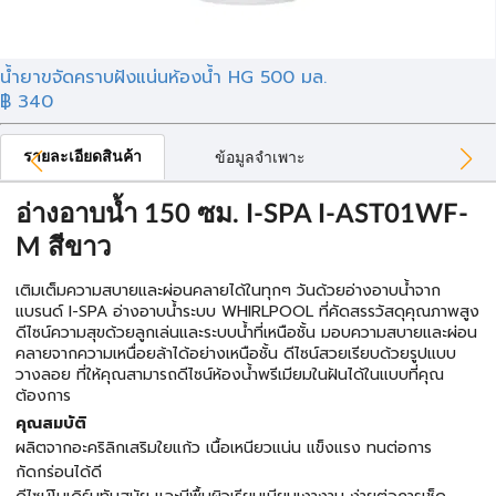
น้ำยาขจัดคราบฝังแน่นห้องน้ำ HG 500 มล.
฿ 340
รายละเอียดสินค้า
ข้อมูลจำเพาะ
อ่างอาบน้ำ 150 ซม. I-SPA I-AST01WF-
M สีขาว
เติมเต็มความสบายและผ่อนคลายได้ในทุกๆ วันด้วยอ่างอาบน้ำจาก
แบรนด์ I-SPA อ่างอาบน้ำระบบ WHIRLPOOL ที่คัดสรรวัสดุคุณภาพสูง
ดีไซน์ความสุขด้วยลูกเล่นและระบบน้ำที่เหนือชั้น มอบความสบายและผ่อน
คลายจากความเหนื่อยล้าได้อย่างเหนือชั้น ดีไซน์สวยเรียบด้วยรูปแบบ
วางลอย ที่ให้คุณสามารถดีไซน์ห้องน้ำพรีเมียมในฝันได้ในแบบที่คุณ
ต้องการ
คุณสมบัติ
ผลิตจากอะคริลิกเสริมใยแก้ว เนื้อเหนียวแน่น แข็งแรง ทนต่อการ
กัดกร่อนได้ดี