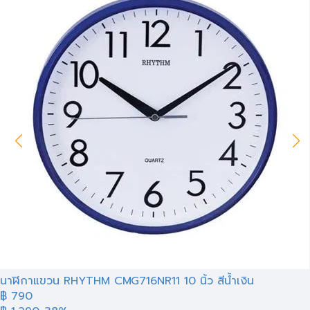
นาฬิกาแขวน RHYTHM CMG716NR11 10 นิ้ว สีน้ำเงิน
฿ 790