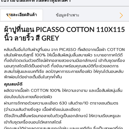
โปรโมชั่นและส่วนลดกลุ่มสินค้า
รายละเอียดสินค้า
ข้อมูลจำเพาะ
ผ้าปูที่นอน PICASSO COTTON 110X115
นิ้ว ลายริ้ว สี GREY
หลับเต็มอิ่มไปกับผ้าปูที่นอน จาก PICASSO ที่ผลิตจากเนื้อผ้า COTTON
เส้นใยฝ้ายบริสุทธิ์ 100% ให้เนื้อสัมผัสนุ่มลื่นสบายผิว ระบายอากาศได้ดี
ทั้งยังโดดเด่นด้วยดีไซน์ผ้าทอลายสวยงามมีเอกลักษณ์ เข้ากับชุดเครื่อง
นอนทุกสไตล์ได้เป็นอย่างดี ทั้งยังมาพร้อมคุณสมบัติที่จะช่วยลดการ
สะสมไรฝุ่นและแบคทีเรีย ลดปัญหาการระคายเคืองผิว ให้คุณได้นอนหลับ
พักผ่อนได้อย่างเต็มอิ่มในทุกค่ำคืน
คุณสมบัติ
ผลิตจากเนื้อผ้า COTTON 100% ให้ความเงางาม และเนื้อสัมผัสนุ่มลื่น
อ่อนโยนไม่ระคายเคืองต่อผิว
ผ่านการถักทอด้วยความละเอียด 630 เส้นด้าย/10 ตารางเซนติเมตร
(จำนวนเส้นด้ายยิ่งสูง เนื้อผ้ายิ่งแน่นละเอียด)
ดีไซน์โทนสีพื้นพร้อมทอลายในตัวดูเป็นเอกลักษณ์ ให้ความเรียบหรูและ
เข้ากับชุดเครื่องนอนได้หลากสไตล์
มีคุณสมบัติช่วยลดการสะสมของไรฝุ่น และแบคทีเรีย ซึ่งเป็นสาเหตุที่ก่อ