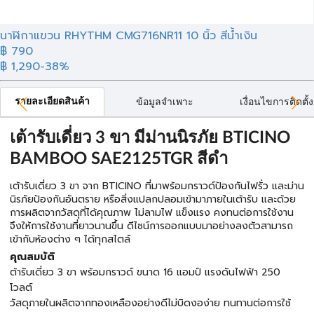
นาฬิกาแขวน RHYTHM CMG716NR11 10 นิ้ว สีน้ำเงิน
฿ 790
฿ 1,290
-38%
รายละเอียดสินค้า
ข้อมูลจำเพาะ
เงื่อนไขการติดตั้ง
เต้ารับเดี่ยว 3 ขา มีม่านนิรภัย BTICINO
BAMBOO SAE2125TGR สีดำ
เต้ารับเดี่ยว 3 ขา จาก BTICINO ที่มาพร้อมกราวด์ป้องกันไฟรั่ว และม่าน
นิรภัยป้องกันอันตราย หรือสิ่งแปลกปลอมเข้ามาภายในเต้ารับ และด้วย
การผลิตจากวัสดุที่ได้คุณภาพ ไม่ลามไฟ แข็งแรง คงทนต่อการใช้งาน
จึงให้การใช้งานที่ยาวนานขึ้น ดีไซน์การออกแบบมาอย่างลงตัวสามารถ
เข้ากับห้องต่าง ๆ ได้ทุกสไตล์
คุณสมบัติ
ต้ารับเดี่ยว 3 ขา พร้อมกราวด์ ขนาด 16 แอมป์ แรงดันไฟฟ้า 250
โวลต์
วัสดุภายในผลิตจากทองเหลืองอย่างดีไม่บิดงอง่าย ทนทานต่อการใช้