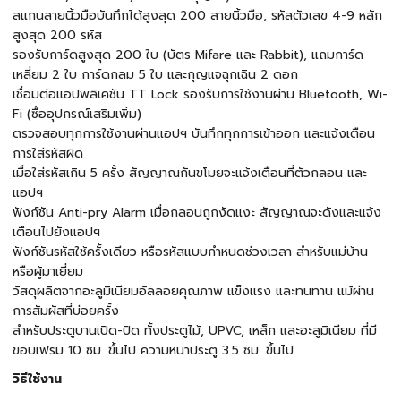
สแกนลายนิ้วมือบันทึกได้สูงสุด 200 ลายนิ้วมือ, รหัสตัวเลข 4-9 หลัก
สูงสุด 200 รหัส
รองรับการ์ดสูงสุด 200 ใบ (บัตร Mifare และ Rabbit), แถมการ์ด
เหลี่ยม 2 ใบ การ์ดกลม 5 ใบ และกุญแจฉุกเฉิน 2 ดอก
เชื่อมต่อแอปพลิเคชัน TT Lock รองรับการใช้งานผ่าน Bluetooth, Wi-
Fi (ซื้ออุปกรณ์เสริมเพิ่ม)
ตรวจสอบทุกการใช้งานผ่านแอปฯ บันทึกทุกการเข้าออก และแจ้งเตือน
การใส่รหัสผิด
เมื่อใส่รหัสเกิน 5 ครั้ง สัญญาณกันขโมยจะแจ้งเตือนที่ตัวกลอน และ
แอปฯ
ฟังก์ชัน Anti-pry Alarm เมื่อกลอนถูกงัดแงะ สัญญาณจะดังและแจ้ง
เตือนไปยังแอปฯ
ฟังก์ชันรหัสใช้ครั้งเดียว หรือรหัสแบบกำหนดช่วงเวลา สำหรับแม่บ้าน
หรือผู้มาเยี่ยม
วัสดุผลิตจากอะลูมิเนียมอัลลอยคุณภาพ แข็งแรง และทนทาน แม้ผ่าน
การสัมผัสที่บ่อยครั้ง
สำหรับประตูบานเปิด-ปิด ทั้งประตูไม้, UPVC, เหล็ก และอะลูมิเนียม ที่มี
ขอบเฟรม 10 ซม. ขึ้นไป ความหนาประตู 3.5 ซม. ขึ้นไป
วิธีใช้งาน