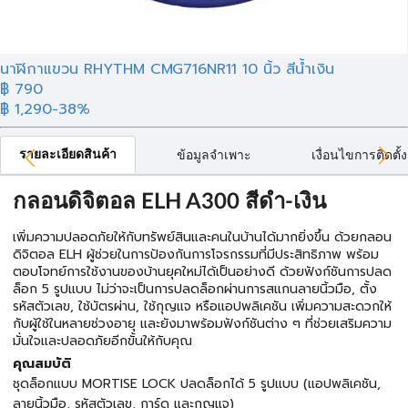
นาฬิกาแขวน RHYTHM CMG716NR11 10 นิ้ว สีน้ำเงิน
฿ 790
฿ 1,290
-38%
รายละเอียดสินค้า
ข้อมูลจำเพาะ
เงื่อนไขการติดตั้ง
กลอนดิจิตอล ELH A300 สีดำ-เงิน
เพิ่มความปลอดภัยให้กับทรัพย์สินและคนในบ้านได้มากยิ่งขึ้น ด้วยกลอน
ดิจิตอล ELH ผู้ช่วยในการป้องกันการโจรกรรมที่มีประสิทธิภาพ พร้อม
ตอบโจทย์การใช้งานของบ้านยุคใหม่ได้เป็นอย่างดี ด้วยฟังก์ชันการปลด
ล็อก 5 รูปแบบ ไม่ว่าจะเป็นการปลดล็อกผ่านการสแกนลายนิ้วมือ, ตั้ง
รหัสตัวเลข, ใช้บัตรผ่าน, ใช้กุญแจ หรือแอปพลิเคชัน เพิ่มความสะดวกให้
กับผู้ใช้ในหลายช่วงอายุ และยังมาพร้อมฟังก์ชันต่าง ๆ ที่ช่วยเสริมความ
มั่นใจและปลอดภัยอีกขั้นให้กับคุณ
คุณสมบัติ
ชุดล็อกแบบ MORTISE LOCK ปลดล็อกได้ 5 รูปแบบ (แอปพลิเคชัน,
ลายนิ้วมือ, รหัสตัวเลข, การ์ด และกุญแจ)