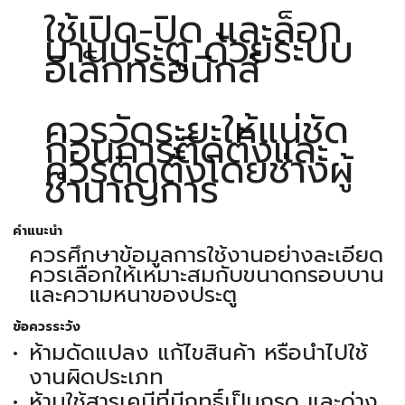
ใช้เปิด-ปิด และล็อก
บานประตู ด้วยระบบ
อิเล็กทรอนิกส์
ควรวัดระยะให้แน่ชัด
ก่อนการติดตั้งและ
ควรติดตั้งโดยช่างผู้
ชำนาญการ
คำแนะนำ
ควรศึกษาข้อมูลการใช้งานอย่างละเอียด
ควรเลือกให้เหมาะสมกับขนาดกรอบบาน
และความหนาของประตู
ข้อควรระวัง
ห้ามดัดแปลง แก้ไขสินค้า หรือนำไปใช้
งานผิดประเภท
ห้ามใช้สารเคมีที่มีฤทธิ์เป็นกรด และด่าง