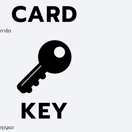
การ์ด
กุญแจ