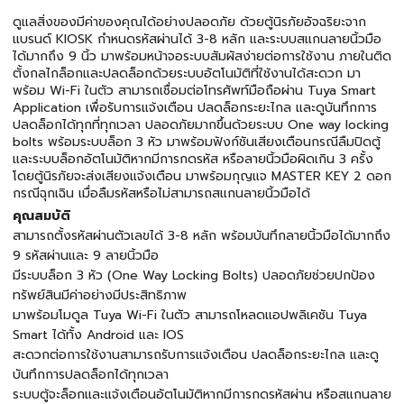
ดูแลสิ่งของมีค่าของคุณได้อย่างปลอดภัย ด้วยตู้นิรภัยอัจฉริยะจาก
แบรนด์ KIOSK กำหนดรหัสผ่านได้ 3-8 หลัก และระบบสแกนลายนิ้วมือ
ได้มากถึง 9 นิ้ว มาพร้อมหน้าจอระบบสัมผัสง่ายต่อการใช้งาน ภายในติด
ตั้งกลไกล็อกและปลดล็อกด้วยระบบอัตโนมัติที่ใช้งานได้สะดวก มา
พร้อม Wi-Fi ในตัว สามารถเชื่อมต่อโทรศัพท์มือถือผ่าน Tuya Smart
Application เพื่อรับการแจ้งเตือน ปลดล็อกระยะไกล และดูบันทึกการ
ปลดล็อกได้ทุกที่ทุกเวลา ปลอดภัยมากขึ้นด้วยระบบ One way locking
bolts พร้อมระบบล็อก 3 หัว มาพร้อมฟังก์ชันเสียงเตือนกรณีลืมปิดตู้
และระบบล็อกอัตโนมัติหากมีการกดรหัส หรือลายนิ้วมือผิดเกิน 3 ครั้ง
โดยตู้นิรภัยจะส่งเสียงแจ้งเตือน มาพร้อมกุญแจ MASTER KEY 2 ดอก
กรณีฉุกเฉิน เมื่อลืมรหัสหรือไม่สามารถสแกนลายนิ้วมือได้
คุณสมบัติ
สามารถตั้งรหัสผ่านตัวเลขได้ 3-8 หลัก พร้อมบันทึกลายนิ้วมือได้มากถึง
9 รหัสผ่านและ 9 ลายนิ้วมือ
มีระบบล็อก 3 หัว (One Way Locking Bolts) ปลอดภัยช่วยปกป้อง
ทรัพย์สินมีค่าอย่างมีประสิทธิภาพ
มาพร้อมโมดูล Tuya Wi-Fi ในตัว สามารถโหลดแอปพลิเคชัน Tuya
Smart ได้ทั้ง Android และ IOS
สะดวกต่อการใช้งานสามารถรับการแจ้งเตือน ปลดล็อกระยะไกล และดู
บันทึกการปลดล็อกได้ทุกเวลา
ระบบตู้จะล็อกและแจ้งเตือนอัตโนมัติหากมีการกดรหัสผ่าน หรือสแกนลาย