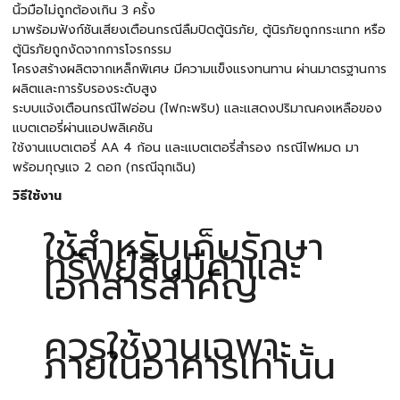
นิ้วมือไม่ถูกต้องเกิน 3 ครั้ง
มาพร้อมฟังก์ชันเสียงเตือนกรณีลืมปิดตู้นิรภัย, ตู้นิรภัยถูกกระแทก หรือ
ตู้นิรภัยถูกงัดจากการโจรกรรม
โครงสร้างผลิตจากเหล็กพิเศษ มีความแข็งแรงทนทาน ผ่านมาตรฐานการ
ผลิตและการรับรองระดับสูง
ระบบแจ้งเตือนกรณีไฟอ่อน (ไฟกะพริบ) และแสดงปริมาณคงเหลือของ
แบตเตอรี่ผ่านแอปพลิเคชัน
ใช้งานแบตเตอรี่ AA 4 ก้อน และแบตเตอรี่สำรอง กรณีไฟหมด มา
พร้อมกุญแจ 2 ดอก (กรณีฉุกเฉิน)
วิธีใช้งาน
ใช้สำหรับเก็บรักษา
ทรัพย์สินมีค่าและ
เอกสารสำคัญ
ควรใช้งานเฉพาะ
ภายในอาคารเท่านั้น