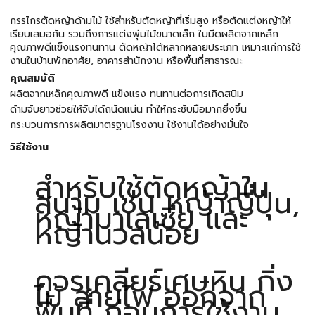
กรรไกรตัดหญ้าด้ามไม้ ใช้สำหรับตัดหญ้าที่เริ่มสูง หรือตัดแต่งหญ้าให้
เรียบเสมอกัน รวมถึงการแต่งพุ่มไม้ขนาดเล็ก ใบมีดผลิตจากเหล็ก
คุณภาพดีแข็งแรงทนทาน ตัดหญ้าได้หลากหลายประเภท เหมาะแก่การใช้
งานในบ้านพักอาศัย, อาคารสำนักงาน หรือพื้นที่สาธารณะ
คุณสมบัติ
ผลิตจากเหล็กคุณภาพดี แข็งแรง ทนทานต่อการเกิดสนิม
ด้ามจับยาวช่วยให้จับได้ถนัดแน่น ทำให้กระชับมือมากยิ่งขึ้น
กระบวนการการผลิตมาตรฐานโรงงาน ใช้งานได้อย่างมั่นใจ
วิธีใช้งาน
สำหรับใช้ตัดหญ้าใน
สนาม เช่น หญ้าญี่ปุ่น,
หญ้ามาเลเซีย และ
หญ้านวลน้อย
ควรเคลียร์เศษหิน กิ่ง
ไม้ สายไฟ ออกจาก
พื้นที่ ก่อนการใช้งาน