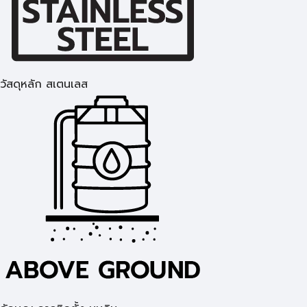
วัสดุหลัก สเตนเลส