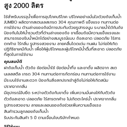
สูง 2000 ลิตร
ใช้สำหรับบรรจุน้ำเพื่อการอุปโภคบริโภค บริโภคอย่างมั่นใจด้วยถังเก็บน้ำ
JUMBO ผลิตจากสเตนเลสเกรด 304 คุณภาพดี แข็งแรง ทนทานต่อ
การใช้งาน ด้านล่างของถังมีการประทับด้วยรูปทรงนูน ระบายน้ำใต้ก้นถัง
ป้องกันไม่ให้น้ำรวมตัวที่ด้านล่างของถัง ขาเชื่อมถังมีความแข็งแรงและ
สามารถรองรับน้ำหนักได้อย่างสมบูรณ์แบบ ถังสะอาด ปลอดภัย ไร้สาร
ตกค้าง ไร้กลิ่น รูปทรงสวยงาม ลายคลื่นโดดเด่น ทนฝน ไม่ก่อให้เกิด
ปฏิกิริยาเคมีกับน้ำ เพื่อให้ผู้บริโภคและผู้บริโภคมีน้ำดื่มที่สะอาด ปลอดภัย
ที่สุดในการใช้งาน
คุณสมบัติ
ฝาถังเก็บน้ำ ตัวถัง ข้อต่อน้ำใช้ ข้อต่อน้ำทิ้ง และขาตั้ง ผลิตจาก สเต
นเลสสตีล เกรด 304 ทนทานต่อการกัดกร่อน ทนทานต่อการใช้งาน
มีระบบใช้งานสะดวก ป้องกันสิ่งสกปรกเข้าสู่ถังไม่ก่อให้เกิดสนิม
ปราศจากกลิ่น
มีอุปกรณ์จับยึด ระหว่างตัวถังกับขาตั้ง เพิ่มความมั่นคงให้กับตัวถัง
ตัวถังสะอาด ปลอดภัย ไร้สารตกค้าง ไม่เกิดตะไคร่น้ำ ปราศจากกลิ่น
รูปทรงสวยงาม ลายและลอนของถังช่วยเพิ่มความแข็งแรง
สินค้ารวมลูกลอยถังเก็บน้ำ
รับประกันสินค้า 5 ปี ตามเงื่อนไขบริษัทกำหนด
วิธีใช้งาน