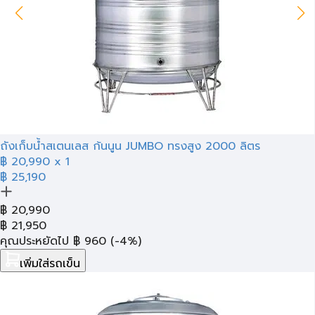
ถังเก็บน้ำสเตนเลส ก้นนูน JUMBO ทรงสูง 2000 ลิตร
฿
20,990
x 1
฿ 25,190
฿
20,990
฿
21,950
คุณประหยัดไป
฿
960
(-4%)
เพิ่มใส่รถเข็น