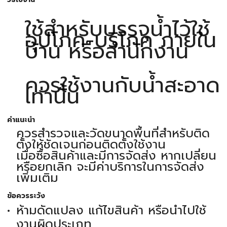
ใช้สำหรับบรรจุน้ำไว้ใช้
อุปโภค-บริโภค ภายใน
บ้าน หรือสำนักงาน
ควรใช้งานกับน้ำสะอาด
เท่านั้น
คำแนะนำ
ควรสำรวจและวัดขนาดพื้นที่สำหรับติด
ตั้งให้ชัดเจนก่อนติดตั้งใช้งาน
เมื่อซื้อสินค้าและมีการจัดส่ง หากเปลี่ยน
หรือยกเลิก จะมีค่าบริการในการจัดส่ง
เพิ่มเติม
ข้อควรระวัง
ห้ามดัดแปลง แก้ไขสินค้า หรือนำไปใช้
งานผิดประเภท