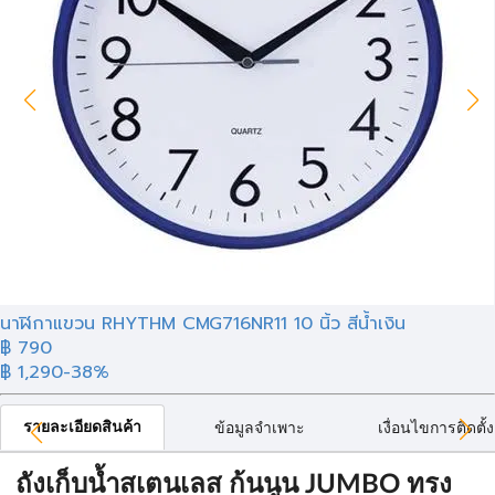
นาฬิกาแขวน RHYTHM CMG716NR11 10 นิ้ว สีน้ำเงิน
฿ 790
฿ 1,290
-38%
รายละเอียดสินค้า
ข้อมูลจำเพาะ
เงื่อนไขการติดตั้ง
ถังเก็บน้ำสเตนเลส ก้นนูน JUMBO ทรง