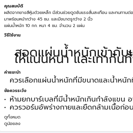
คุณสมบัติ
ผลิตจากยางสีหุ้มด้วยเหล็ก มีส่วนช่วยดูดซับแรงสั่นสะเทือน และทนทานต
มาพร้อมหน้ากว้าง 45 ซม. และมีขนาดรูกว้าง 2 นิ้ว
แผ่นน้ำหนัก 10 กก. หนา 4 ซม. จำนวน 2 แผ่น
วิธีใช้งาน
สอดแผ่นน้ำหนักเข้ากั
ให้แน่นหนา และเท่ากันท
คำแนะนำ
ควรเลือกแผ่นน้ำหนักที่มีขนาดและน้ำหนัก
ข้อควรระวัง
ห้ามยกบาร์เบลที่มีน้ำหนักเกินกำลังแขน อ
ควรวอร์มอัพร่างกายและยืดกล้ามเนื้อก่อน
ดูทั้งหมด
ดูน้อยลง