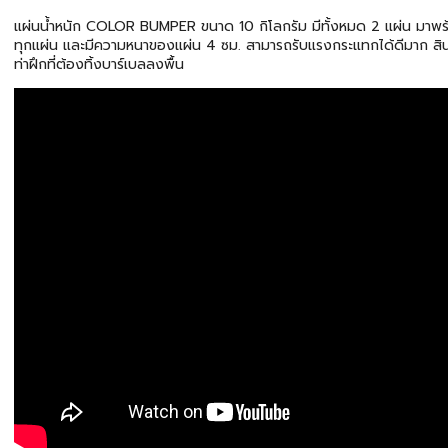
แผ่นน้ำหนัก COLOR BUMPER ขนาด 10 กิโลกรัม มีทั้งหมด 2 แผ่น มาพร้
ทุกแผ่น และมีความหนาของแผ่น 4 ซม. สามารถรับแรงกระแทกได้ดีมาก สิน
ท่าฝึกที่ต้องทิ้งบาร์เบลลงพื้น