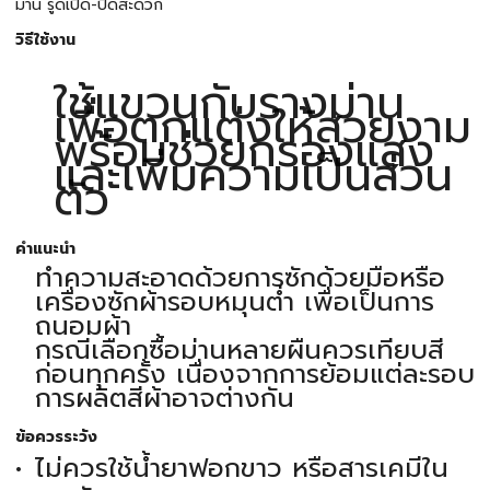
ม่าน รูดเปิด-ปิดสะดวก
วิธีใช้งาน
ใช้แขวนกับรางม่าน
เพื่อตกแต่งให้สวยงาม
พร้อมช่วยกรองแสง
และเพิ่มความเป็นส่วน
ตัว
คำแนะนำ
ทำความสะอาดด้วยการซักด้วยมือหรือ
เครื่องซักผ้ารอบหมุนต่ำ เพื่อเป็นการ
ถนอมผ้า
กรณีเลือกซื้อม่านหลายผืนควรเทียบสี
ก่อนทุกครั้ง เนื่องจากการย้อมแต่ละรอบ
การผลิตสีผ้าอาจต่างกัน
ข้อควรระวัง
ไม่ควรใช้น้ำยาฟอกขาว หรือสารเคมีใน