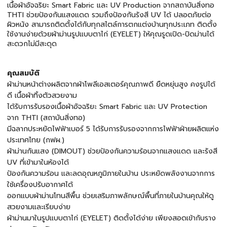
เนื้อผ้าอัจฉริยะ Smart Fabric และ UV Production จากสถาบันสิ่งทอ
THTI ช่วยป้องกันแสงแดด รวมถึงป้องกันรังสี UV ได้ ปลอดภัยต่อ
ผิวหนัง สามารถติดตั้งได้กับทุกสไตล์การตกแต่งบ้านทุกประเภท ติดตั้ง
ใช้งานง่ายด้วยผ้าม่านรูปแบบตาไก่ (EYELET) ให้คุณรูดเปิด-ปิดม่านได้
สะดวกไม่มีสะดุด
คุณสมบัติ
ผ้าม่านหน้าต่างผลิตจากผ้าโพลีเอสเตอร์คุณภาพดี ยืดหยุ่นสูง คงรูปได้
ดี เนื้อผ้าทิ้งตัวสวยงาม
ได้รับการรับรองเนื้อผ้าอัจฉริยะ Smart Fabric และ UV Protection
จาก THTI (สถาบันสิ่งทอ)
มีฉลากประหยัดไฟฟ้าเบอร์ 5 ได้รับการรับรองจากการไฟฟ้าฝ่ายผลิตแห่ง
ประเทศไทย (กฟผ.)
ผ้าม่านกันแสง (DIMOUT) ช่วยป้องกันความร้อนจากแสงแดด และรังสี
UV ที่เข้ามาในห้องได้
ป้องกันความร้อน และลดอุณหภูมิภายในบ้าน ประหยัดพลังงานจากการ
ใช้เครื่องปรับอากาศได้
ออกแบบผ้าม่านโทนสีพื้น ช่วยเสริมภาพลักษณ์พื้นที่ภายในบ้านคุณให้ดู
สวยงามและเรียบง่าย
ผ้าม่านมาในรูปแบบตาไก่ (EYELET) ติดตั้งได้ง่าย เพียงสอดเข้ากับราง