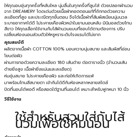
ให้คุณอบอุ่นทุกครั้งที่หลับใหล นุ่มลื่นในทุกครั้งที่ลูบไล้ ด้วยปลอกผ้านวม
จาก DREAMERY โดดเด่นด้วยเนื้อผ้าคอตตอนแท้ที่ถักทอด้วยความ
ละเอียดที่สูง และประณีตทุกขั้นตอน จึงได้เนื้อผ้าที่สัมผัสเนียนนุ่มนวล
ระบายอากาศได้ดี ไม่ระคายเคืองผิวหน้าในยามนอนหลับ มินิมอลด้วยโทน
สีขาว ให้คุณเลือกใช้งานกับไส้ผ้านวมแบบที่ชอบได้ตามต้องการ ปรับ
เปลี่ยนห้องนอนส่วนตัวให้หรูหราระดับโรงแรมได้ไม่ยาก
คุณสมบัติ
ผลิตจากเนื้อผ้า COTTON 100% มอบความนุ่มสบาย และสัมผัสที่อ่อน
โยนต่อผิว
ผ่านการทอด้วยความละเอียด 180 เส้นด้าย ต่อตารางนิ้ว (จำนวนเส้น
ด้ายยิ่งสูง เนื้อผ้ายิ่งแน่นและละเอียด)
ห่มอุ่นสบาย ไม่ระคายเคืองผิว และก่อให้เกิดการแพ้
มาพร้อมโทนสีสบายตา เข้ากันได้ดีกับห้องหลากหลายสไตล์
ปิดที่นอนได้พอดี หรือสอดใต้ฐานที่นอนได้ เหมาะสำหรับฟูกหนา 10 นิ้ว
วิธีใช้งาน
ใช้สำหรับสวมใส่กับไส้
นวมเพื่อใช้ห่มนอน