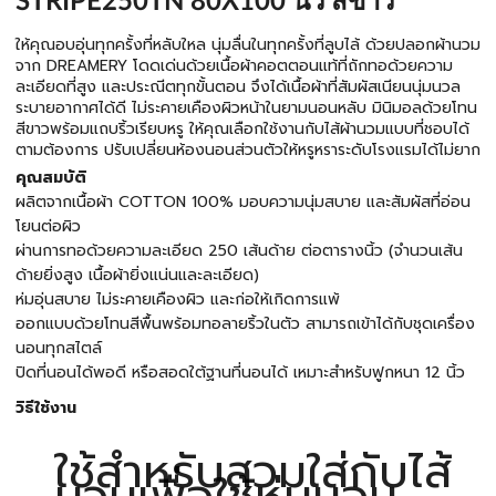
STRIPE250TN 80X100 นิ้ว สีขาว
ให้คุณอบอุ่นทุกครั้งที่หลับใหล นุ่มลื่นในทุกครั้งที่ลูบไล้ ด้วยปลอกผ้านวม
จาก DREAMERY โดดเด่นด้วยเนื้อผ้าคอตตอนแท้ที่ถักทอด้วยความ
ละเอียดที่สูง และประณีตทุกขั้นตอน จึงได้เนื้อผ้าที่สัมผัสเนียนนุ่มนวล
ระบายอากาศได้ดี ไม่ระคายเคืองผิวหน้าในยามนอนหลับ มินิมอลด้วยโทน
สีขาวพร้อมแถบริ้วเรียบหรู ให้คุณเลือกใช้งานกับไส้ผ้านวมแบบที่ชอบได้
ตามต้องการ ปรับเปลี่ยนห้องนอนส่วนตัวให้หรูหราระดับโรงแรมได้ไม่ยาก
คุณสมบัติ
ผลิตจากเนื้อผ้า COTTON 100% มอบความนุ่มสบาย และสัมผัสที่อ่อน
โยนต่อผิว
ผ่านการทอด้วยความละเอียด 250 เส้นด้าย ต่อตารางนิ้ว (จำนวนเส้น
ด้ายยิ่งสูง เนื้อผ้ายิ่งแน่นและละเอียด)
ห่มอุ่นสบาย ไม่ระคายเคืองผิว และก่อให้เกิดการแพ้
ออกแบบด้วยโทนสีพื้นพร้อมทอลายริ้วในตัว สามารถเข้าได้กับชุดเครื่อง
นอนทุกสไตล์
ปิดที่นอนได้พอดี หรือสอดใต้ฐานที่นอนได้ เหมาะสำหรับฟูกหนา 12 นิ้ว
วิธีใช้งาน
ใช้สำหรับสวมใส่กับไส้
นวมเพื่อใช้ห่มนอน