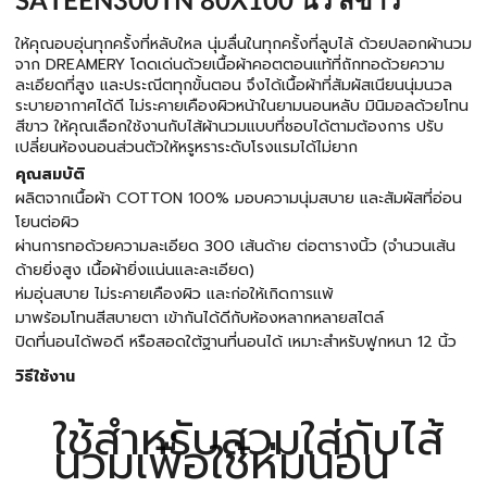
SATEEN300TN 80X100 นิ้ว สีขาว
ให้คุณอบอุ่นทุกครั้งที่หลับใหล นุ่มลื่นในทุกครั้งที่ลูบไล้ ด้วยปลอกผ้านวม
จาก DREAMERY โดดเด่นด้วยเนื้อผ้าคอตตอนแท้ที่ถักทอด้วยความ
ละเอียดที่สูง และประณีตทุกขั้นตอน จึงได้เนื้อผ้าที่สัมผัสเนียนนุ่มนวล
ระบายอากาศได้ดี ไม่ระคายเคืองผิวหน้าในยามนอนหลับ มินิมอลด้วยโทน
สีขาว ให้คุณเลือกใช้งานกับไส้ผ้านวมแบบที่ชอบได้ตามต้องการ ปรับ
เปลี่ยนห้องนอนส่วนตัวให้หรูหราระดับโรงแรมได้ไม่ยาก
คุณสมบัติ
ผลิตจากเนื้อผ้า COTTON 100% มอบความนุ่มสบาย และสัมผัสที่อ่อน
โยนต่อผิว
ผ่านการทอด้วยความละเอียด 300 เส้นด้าย ต่อตารางนิ้ว (จำนวนเส้น
ด้ายยิ่งสูง เนื้อผ้ายิ่งแน่นและละเอียด)
ห่มอุ่นสบาย ไม่ระคายเคืองผิว และก่อให้เกิดการแพ้
มาพร้อมโทนสีสบายตา เข้ากันได้ดีกับห้องหลากหลายสไตล์
ปิดที่นอนได้พอดี หรือสอดใต้ฐานที่นอนได้ เหมาะสำหรับฟูกหนา 12 นิ้ว
วิธีใช้งาน
ใช้สำหรับสวมใส่กับไส้
นวมเพื่อใช้ห่มนอน