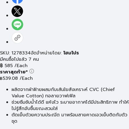
SKU: 1278334
จัดจำหน่ายโดย:
โฮมโปร
มีคนซื้อไปแล้ว 7 คน
฿
585
/Each
ราคาสุดท้าย*
539.08
/Each
฿
ผลิตจากผ้าฝ้ายผสมกับเส้นใยสังเคราะห์ CVC (Chief
Value Cotton) ทอลายวาฟเฟิล
ช่วยซึมซับน้ำได้ดี แห้งไว ระบายอากาศได้มีประสิทธิภาพ ทำให้
ไม่รู้สึกอับชื้นขณะสวมใส่
ตัดเย็บด้วยความประณีต มาพร้อมสายคาดเอวเย็บติดกับตัว
ชุด