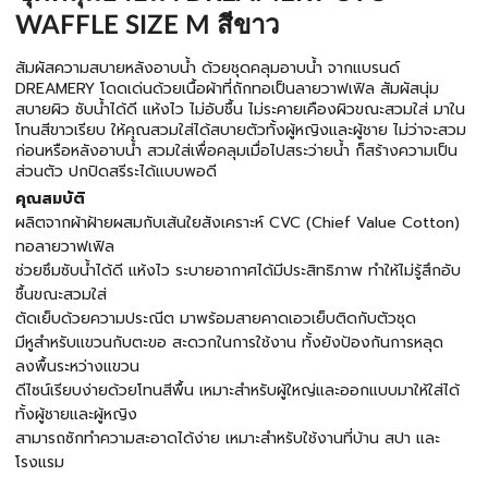
WAFFLE SIZE M สีขาว
สัมผัสความสบายหลังอาบน้ำ ด้วยชุดคลุมอาบน้ำ จากแบรนด์
DREAMERY โดดเด่นด้วยเนื้อผ้าที่ถักทอเป็นลายวาฟเฟิล สัมผัสนุ่ม
สบายผิว ซับน้ำได้ดี แห้งไว ไม่อับชื้น ไม่ระคายเคืองผิวขณะสวมใส่ มาใน
โทนสีขาวเรียบ ให้คุณสวมใส่ได้สบายตัวทั้งผู้หญิงและผู้ชาย ไม่ว่าจะสวม
ก่อนหรือหลังอาบน้ำ สวมใส่เพื่อคลุมเมื่อไปสระว่ายน้ำ ก็สร้างความเป็น
ส่วนตัว ปกปิดสรีระได้แบบพอดี
คุณสมบัติ
ผลิตจากผ้าฝ้ายผสมกับเส้นใยสังเคราะห์ CVC (Chief Value Cotton)
ทอลายวาฟเฟิล
ช่วยซึมซับน้ำได้ดี แห้งไว ระบายอากาศได้มีประสิทธิภาพ ทำให้ไม่รู้สึกอับ
ชื้นขณะสวมใส่
ตัดเย็บด้วยความประณีต มาพร้อมสายคาดเอวเย็บติดกับตัวชุด
มีหูสำหรับแขวนกับตะขอ สะดวกในการใช้งาน ทั้งยังป้องกันการหลุด
ลงพื้นระหว่างแขวน
ดีไซน์เรียบง่ายด้วยโทนสีพื้น เหมาะสำหรับผู้ใหญ่และออกแบบมาให้ใส่ได้
ทั้งผู้ชายและผู้หญิง
สามารถซักทำความสะอาดได้ง่าย เหมาะสำหรับใช้งานที่บ้าน สปา และ
โรงแรม