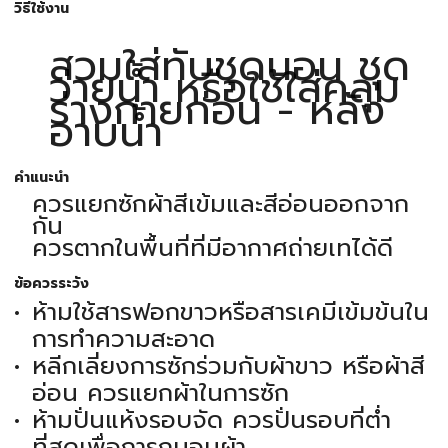
วิธีใช้งาน
สวมใส่ทับชุดนอน ชุด
ว่ายน้ำ หรือใช้ใส่คลุม
ร่างกายก่อน - หลัง
อาบน้ำ
คำแนะนำ
ควรแยกซักผ้าสีเข้มและสีอ่อนออกจาก
กัน
ควรตากในพื้นที่ที่มีอากาศถ่ายเทได้ดี
ข้อควรระวัง
ห้ามใช้สารฟอกขาวหรือสารเคมีเข้มข้นใน
การทำความสะอาด
หลีกเลี่ยงการซักร่วมกับผ้าขาว หรือผ้าสี
อ่อน ควรแยกผ้าในการซัก
ห้ามปั่นแห้งรอบจัด ควรปั่นรอบที่ต่ำ
ที่สุดเพื่อการถนอมผ้า