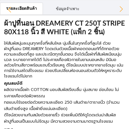
รายละเอียดสินค้า
ข้อมูลจำเพาะ
ผ้าปูที่นอน DREAMERY CT 250T STRIPE
80X118 นิ้ว สี WHITE (แพ็ก 2 ชิ้น)
ให้สัมผัสนุ่มละมุนทุกครั้งที่หลับใหล นุ่มลื่นในทุกครั้งที่ลูบไล้ ด้วย
ผ้าปูที่นอน DREAMERY โดดเด่นด้วยเนื้อผ้าคอตตอนแท้ที่ถักทอด้วย
ความละเอียดที่สูง และประณีตทุกขั้นตอน จึงได้เนื้อผ้าที่สัมผัสเนียนนุ่ม
นวล ระบายอากาศได้ดี ไม่ระคายเคืองผิวกายในยามนอนหลับ มินิมอ
ลด้วยโทนสีขาวพร้อมแถบริ้วเรียบหรู ดีไซน์แบบปราศจากยางรัดมุม เน้น
การใช้งานสไตล์โรงแรม ช่วยปรับเปลี่ยนห้องนอนส่วนตัวให้หรูหราระดับ
โรงแรมได้ไม่ยาก
คุณสมบัติ
ผลิตจากเนื้อผ้า COTTON มอบสัมผัสเรียบลื่น นุ่มสบาย อ่อนโยน ไม่
ระคายเคืองต่อผิวพรรณ
ทอแบบไร้รอยต่อด้วยความละเอียด 250 เส้นด้าย/ตารางนิ้ว (จำนวน
เส้นด้ายยิ่งสูง เนื้อผ้ายิ่งแน่นละเอียด)
ดีไซน์สวยงามทันสมัยด้วยลายริ้ว ช่วยเพิ่มมิติให้ดูโดดเด่นน่าสัมผัส
ผ้าปูที่นอนเป็นแบบไม่รัดมุม มีความสวยงามตามมาตรฐานโรงแรม