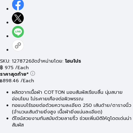
SKU: 1278726
จัดจำหน่ายโดย:
โฮมโปร
฿
975
/Each
ราคาสุดท้าย*
898.46
/Each
฿
ผลิตจากเนื้อผ้า COTTON มอบสัมผัสเรียบลื่น นุ่มสบาย
อ่อนโยน ไม่ระคายเคืองต่อผิวพรรณ
ทอแบบไร้รอยต่อด้วยความละเอียด 250 เส้นด้าย/ตารางนิ้ว
(จำนวนเส้นด้ายยิ่งสูง เนื้อผ้ายิ่งแน่นละเอียด)
ดีไซน์สวยงามทันสมัยด้วยลายริ้ว ช่วยเพิ่มมิติให้ดูโดดเด่นน่า
สัมผัส