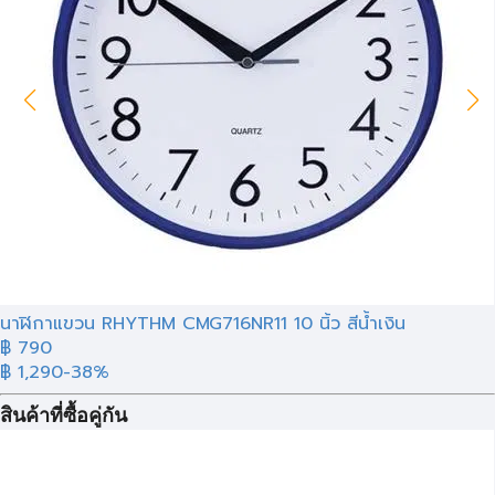
นาฬิกาแขวน RHYTHM CMG716NR11 10 นิ้ว สีน้ำเงิน
฿ 790
฿ 1,290
-38%
สินค้าที่ซื้อคู่กัน