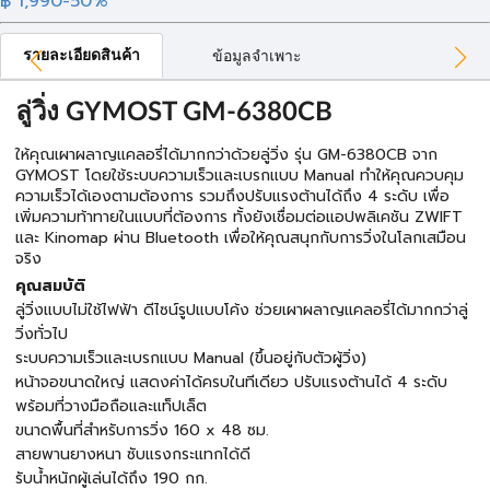
฿ 1,990
-50%
รายละเอียดสินค้า
ข้อมูลจำเพาะ
ลู่วิ่ง GYMOST GM-6380CB
ให้คุณเผาผลาญแคลอรี่ได้มากกว่าด้วยลู่วิ่ง รุ่น GM-6380CB จาก
GYMOST โดยใช้ระบบความเร็วและเบรกแบบ Manual ทำให้คุณควบคุม
ความเร็วได้เองตามต้องการ รวมถึงปรับแรงต้านได้ถึง 4 ระดับ เพื่อ
เพิ่มความท้าทายในแบบที่ต้องการ ทั้งยังเชื่อมต่อแอปพลิเคชัน ZWIFT
และ Kinomap ผ่าน Bluetooth เพื่อให้คุณสนุกกับการวิ่งในโลกเสมือน
จริง
คุณสมบัติ
ลู่วิ่งแบบไม่ใช้ไฟฟ้า ดีไซน์รูปแบบโค้ง ช่วยเผาผลาญแคลอรี่ได้มากกว่าลู่
วิ่งทั่วไป
ระบบความเร็วและเบรกแบบ Manual (ขึ้นอยู่กับตัวผู้วิ่ง)
หน้าจอขนาดใหญ่ แสดงค่าได้ครบในทีเดียว ปรับแรงต้านได้ 4 ระดับ
พร้อมที่วางมือถือและแท็ปเล็ต
ขนาดพื้นที่สำหรับการวิ่ง 160 x 48 ซม.
สายพานยางหนา ซับแรงกระแทกได้ดี
รับน้ำหนักผู้เล่นได้ถึง 190 กก.