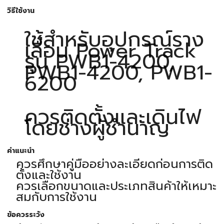
วิธีใช้งาน
ใช้สำหรับอุปกรณ์ราง
เลื่อน Power Track
รุ่น PWB1-4200,
PWB1-4200, PWB1-
6200
ควรติดตั้งและเดินไฟ
โดยช่างผู้ชำนาญ
คำแนะนำ
ควรศึกษาคู่มืออย่างละเอียดก่อนการติด
ตั้งและใช้งาน
ควรเลือกขนาดและประเภทสินค้าให้เหมาะ
สมกับการใช้งาน
ข้อควรระวัง