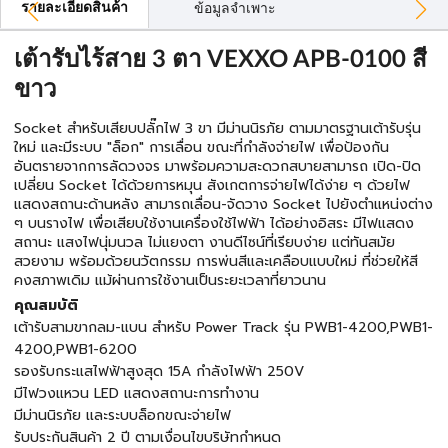
รายละเอียดสินค้า
ข้อมูลจำเพาะ
เต้ารับไร้สาย 3 ตา VEXXO APB-0100 สี
ขาว
Socket สําหรับเสียบปลั๊กไฟ 3 ขา มีม่านนิรภัย ตามมาตรฐานเต้ารับรุ่น
ใหม่ และมีระบบ "ล็อก" การเลื่อน ขณะที่กําลังจ่ายไฟ เพื่อป้องกัน
อันตรายจากการลัดวงจร มาพร้อมความสะดวกสบายสามารถ เปิด-ปิด
เปลี่ยน Socket ได้ด้วยการหมุน สังเกตการจ่ายไฟได้ง่าย ๆ ด้วยไฟ
แสดงสถานะด้านหลัง สามารถเลื่อน-จัดวาง Socket ไปยังตําแหน่งต่าง
ๆ บนรางไฟ เพื่อเสียบใช้งานเครื่องใช้ไฟฟ้า ได้อย่างอิสระ มีไฟแสดง
สถานะ แสงไฟนุ่มนวล ไม่แยงตา งานดีไซน์ที่เรียบง่าย แต่ทันสมัย
สวยงาม พร้อมด้วยนวัตกรรม การพ่นสีและเคลือบแบบใหม่ ที่ช่วยให้สี
คงสภาพเดิม แม้ผ่านการใช้งานเป็นระยะเวลาที่ยาวนาน
คุณสมบัติ
เต้ารับสามขากลม-แบน สำหรับ Power Track รุ่น PWB1-4200,PWB1-
4200,PWB1-6200
รองรับกระแสไฟฟ้าสูงสุด 15A กำลังไฟฟ้า 250V
มีไฟวงแหวน LED แสดงสถานะการทำงาน
มีม่านนิรภัย เเละระบบล็อกขณะจ่ายไฟ
รับประกันสินค้า 2 ปี ตามเงื่อนไขบริษัทกำหนด