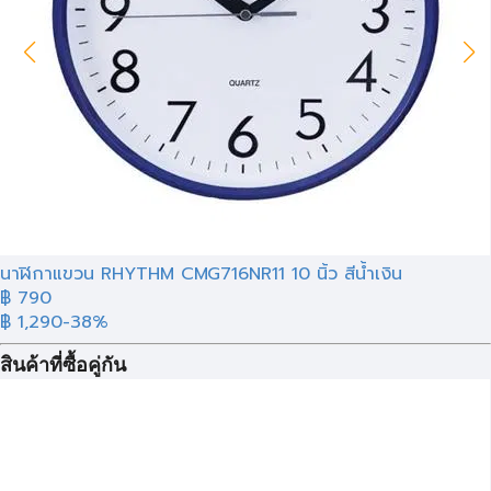
นาฬิกาแขวน RHYTHM CMG716NR11 10 นิ้ว สีน้ำเงิน
฿ 790
฿ 1,290
-38%
สินค้าที่ซื้อคู่กัน