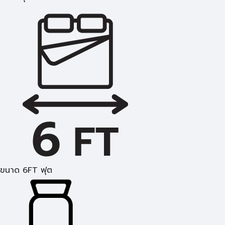
ขนาด 6FT ฟุต