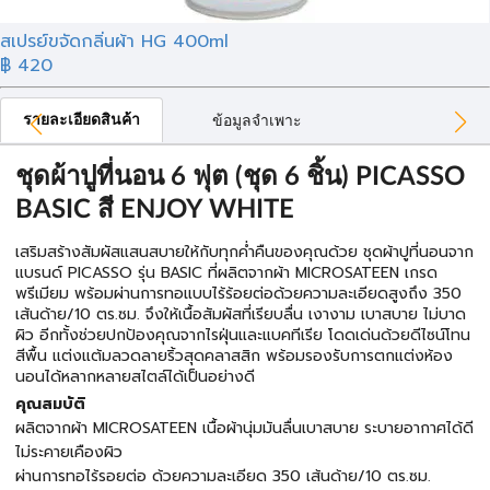
สเปรย์ขจัดกลิ่นผ้า HG 400ml
฿ 420
รายละเอียดสินค้า
ข้อมูลจำเพาะ
ชุดผ้าปูที่นอน 6 ฟุต (ชุด 6 ชิ้น) PICASSO
BASIC สี ENJOY WHITE
เสริมสร้างสัมผัสแสนสบายให้กับทุกค่ำคืนของคุณด้วย ชุดผ้าปูที่นอนจาก
แบรนด์ PICASSO รุ่น BASIC ที่ผลิตจากผ้า MICROSATEEN เกรด
พรีเมียม พร้อมผ่านการทอแบบไร้ร้อยต่อด้วยความละเอียดสูงถึง 350
เส้นด้าย/10 ตร.ซม. จึงให้เนื้อสัมผัสที่เรียบลื่น เงางาม เบาสบาย ไม่บาด
ผิว อีกทั้งช่วยปกป้องคุณจากไรฝุ่นและแบคทีเรีย โดดเด่นด้วยดีไซน์โทน
สีพื้น แต่งแต้มลวดลายริ้วสุดคลาสสิก พร้อมรองรับการตกแต่งห้อง
นอนได้หลากหลายสไตล์ได้เป็นอย่างดี
คุณสมบัติ
ผลิตจากผ้า MICROSATEEN เนื้อผ้านุ่มมันลื่นเบาสบาย ระบายอากาศได้ดี
ไม่ระคายเคืองผิว
ผ่านการทอไร้รอยต่อ ด้วยความละเอียด 350 เส้นด้าย/10 ตร.ซม.