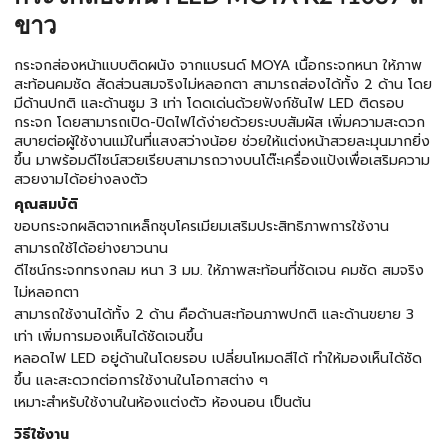
ขาว
กระจกส่องหน้าแบบติดผนัง จากแบรนด์ MOYA เนื้อกระจกหนา ให้ภาพ
สะท้อนคมชัด สัดส่วนสมจริงไม่หลอกตา สามารถส่องได้ทั้ง 2 ด้าน โดย
มีด้านปกติ และด้านซูม 3 เท่า โดดเด่นด้วยฟังก์ชันไฟ LED ติดรอบ
กระจก โดยสามารถเปิด-ปิดไฟได้ง่ายด้วยระบบสัมผัส เพิ่มความสะดวก
สบายต่อผู้ใช้งานแม้ในที่แสงสว่างน้อย ช่วยให้แต่งหน้าสวยละมุนมากยิ่ง
ขึ้น มาพร้อมดีไซน์สวยเรียบสามารถวางบนโต๊ะเครื่องแป้งเพื่อเสริมความ
สวยงามได้อย่างลงตัว
คุณสมบัติ
ขอบกระจกผลิตจากเหล็กชุบโครเมียมเสริมประสิทธิภาพการใช้งาน
สามารถใช้ได้อย่างยาวนาน
ดีไซน์กระจกทรงกลม หนา 3 มม. ให้ภาพสะท้อนที่ชัดเจน คมชัด สมจริง
ไม่หลอกตา
สามารถใช้งานได้ทั้ง 2 ด้าน คือด้านสะท้อนภาพปกติ และด้านขยาย 3
เท่า เพิ่มการมองเห็นได้ชัดเจนขึ้น
หลอดไฟ LED อยู่ด้านในโดยรอบ เปลี่ยนโหมดสีได้ ทำให้มองเห็นได้ชัด
ขึ้น และสะดวกต่อการใช้งานในโอกาสต่าง ๆ
เหมาะสำหรับใช้งานในห้องแต่งตัว ห้องนอน เป็นต้น
วิธีใช้งาน