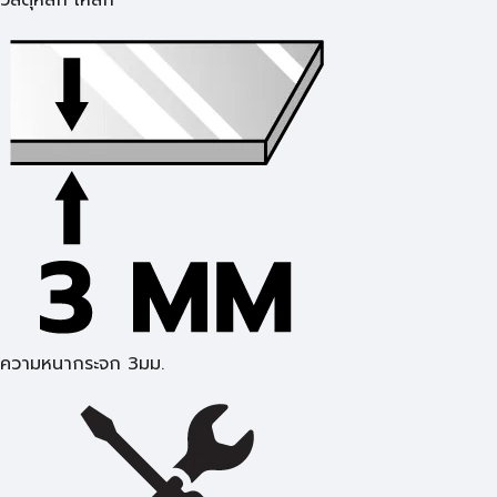
วัสดุหลัก เหล็ก
ความหนากระจก 3มม.