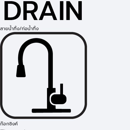
สายน้ำทิ้ง/ท่อน้ำทิ้ง
ก๊อกซิงค์