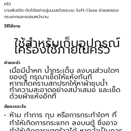
ครัว
บานพับเปิด-ปิดได้อย่างนุ่มนวลด้วยระบบ Soft-Close ช่วยลดแรง
กระแทกและถนอมหน้าบาน
วิธีใช้งาน
ใช้สำหรับเก็บอุปกรณ์
เครื่องใช้ภายในครัว
คำแนะนำ
เมื่อมีน้ำหก น้ำกระเด็น ลงบนส่วนใดๆ
ของตู้ กรุณาเช็ดให้แห้งทันที
หากเกิดคราบสกปรกให้หาผ้าชุบน้ำ
ทำความสะอาดอย่างสม่ำเสมอ และเช็ด
ด้วยผ้าแห้งอีกที
ข้อควรระวัง
ห้าม ทำการ ทุบ หรือการกระทำใดๆ ที่
ทำให้เกิดการกระแทก ลงบนตู้ ซึ่งอาจ
ทำให้เกิดการแตกร้าวได้ หากจำเป็นควร