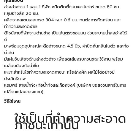
คุณสมบัติ
อ่างล้างจาน 1 หลุม 1 ที่พัก ชนิดติดตั้งบนเคาน์เตอร์ ขนาด 80 ซม.
หลุมอ่างลึก 20 ซม.
ผลิตจากสเตนเลสเกรด 304 หนา 0.6 มม. ทนต่อการกัดกร่อน และ
ทำความสะอาดง่าย
ดีไซน์ลายที่พักจานด้านข้าง เป็นเส้นตรงขอบมน ช่วยระบายน้ำลงอ่างได้
ดี
มาพร้อมชุดอุปกรณ์สะดืออ่างขนาด 4.5 นิ้ว, ฝาปิดกันกลิ่นในตัว และท่อ
น้ำล้น
มีแผ่นซับเสียงด้านล่างตัวอ่าง เพื่อลดเสียงรบกวนขณะใช้งาน พร้อม
เคลือบป้องกันน้ำซึม
เหมาะสำหรับใช้ทำความสะอาดภาชนะ หรือล้างผัก ผลไม้ได้อย่างมี
ประสิทธิภาพ
แถมฟรี สายน้ำทิ้ง/ท่อน้ำทิ้งและก๊อกซิงค์ (บริษัทฯ ขอสงวนสิทธิ์ในการ
เปลี่ยนแปลงของแถม)
วิธีใช้งาน
ใช้เป็นที่ทำความสะอาด
ภาชนะเท่านั้น