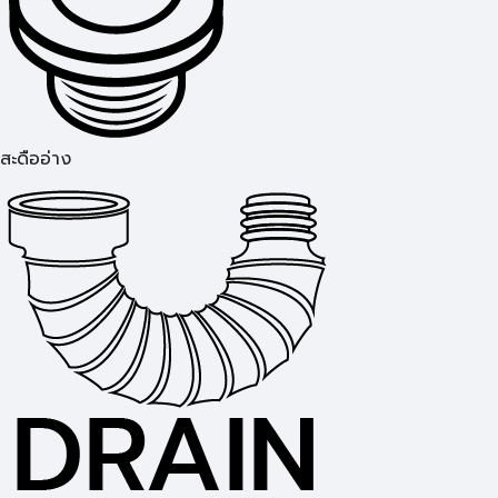
สะดืออ่าง