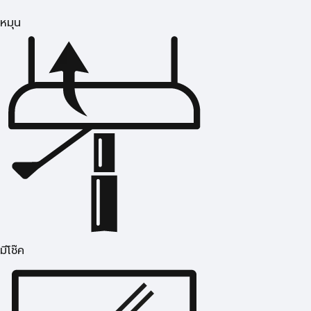
หมุน
มีโช๊ค