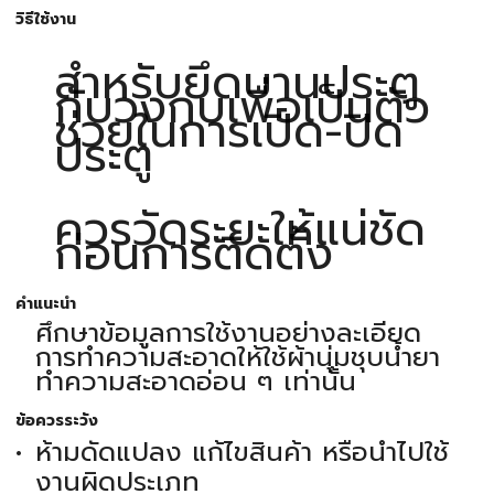
วิธีใช้งาน
สำหรับยึดบานประตู
กับวงกบเพื่อเป็นตัว
ช่วยในการเปิด-ปิด
ประตู
ควรวัดระยะให้แน่ชัด
ก่อนการติดตั้ง
คำแนะนำ
ศึกษาข้อมูลการใช้งานอย่างละเอียด
การทำความสะอาดให้ใช้ผ้านุ่มชุบน้ำยา
ทำความสะอาดอ่อน ๆ เท่านั้น
ข้อควรระวัง
ห้ามดัดแปลง แก้ไขสินค้า หรือนำไปใช้
งานผิดประเภท