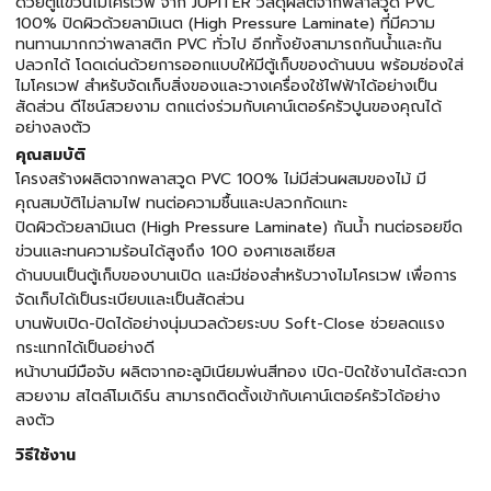
ด้วยตู้แขวนไมโครเวฟ จาก JUPITER วัสดุผลิตจากพลาสวูด PVC
100% ปิดผิวด้วยลามิเนต (High Pressure Laminate) ที่มีความ
ทนทานมากกว่าพลาสติก PVC ทั่วไป อีกทั้งยังสามารถกันน้ำและกัน
ปลวกได้ โดดเด่นด้วยการออกแบบให้มีตู้เก็บของด้านบน พร้อมช่องใส่
ไมโครเวฟ สำหรับจัดเก็บสิ่งของและวางเครื่องใช้ไฟฟ้าได้อย่างเป็น
สัดส่วน ดีไซน์สวยงาม ตกแต่งร่วมกับเคาน์เตอร์ครัวปูนของคุณได้
อย่างลงตัว
คุณสมบัติ
โครงสร้างผลิตจากพลาสวูด PVC 100% ไม่มีส่วนผสมของไม้ มี
คุณสมบัติไม่ลามไฟ ทนต่อความชื้นและปลวกกัดแทะ
ปิดผิวด้วยลามิเนต (High Pressure Laminate) กันน้ำ ทนต่อรอยขีด
ข่วนและทนความร้อนได้สูงถึง 100 องศาเซลเซียส
ด้านบนเป็นตู้เก็บของบานเปิด และมีช่องสำหรับวางไมโครเวฟ เพื่อการ
จัดเก็บได้เป็นระเบียบและเป็นสัดส่วน
บานพับเปิด-ปิดได้อย่างนุ่มนวลด้วยระบบ Soft-Close ช่วยลดแรง
กระแทกได้เป็นอย่างดี
หน้าบานมีมือจับ ผลิตจากอะลูมิเนียมพ่นสีทอง เปิด-ปิดใช้งานได้สะดวก
สวยงาม สไตล์โมเดิร์น สามารถติดตั้งเข้ากับเคาน์เตอร์ครัวได้อย่าง
ลงตัว
วิธีใช้งาน