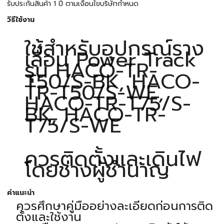
รับประกันสินค้า 1 ปี ตามเงื่อนไขบริษัทกำหนด
วิธีใช้งาน
ใช้สำหรับอุปกรณ์ราง
เลื่อน Power Track
รุ่น HACO-TR-
T50/S-BK, HACO-
TR-T50/S-WE,
HACO-TR-T75/S-
BK, HACO-TR-
T75/S-WE
ควรติดตั้งและเดินไฟ
โดยช่างผู้ชำนาญ
คำแนะนำ
ควรศึกษาคู่มืออย่างละเอียดก่อนการติด
ตั้งและใช้งาน