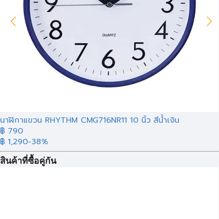
นาฬิกาแขวน RHYTHM CMG716NR11 10 นิ้ว สีน้ำเงิน
฿ 790
฿ 1,290
-38%
สินค้าที่ซื้อคู่กัน