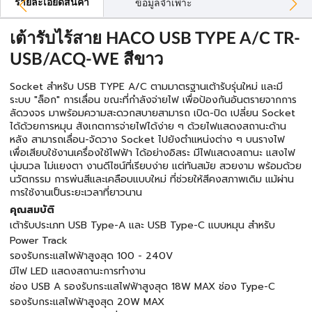
รายละเอียดสินค้า
ข้อมูลจำเพาะ
เต้ารับไร้สาย HACO USB TYPE A/C TR-
USB/ACQ-WE สีขาว
Socket สําหรับ USB TYPE A/C ตามมาตรฐานเต้ารับรุ่นใหม่ และมี
ระบบ "ล็อก" การเลื่อน ขณะที่กําลังจ่ายไฟ เพื่อป้องกันอันตรายจากการ
ลัดวงจร มาพร้อมความสะดวกสบายสามารถ เปิด-ปิด เปลี่ยน Socket
ได้ด้วยการหมุน สังเกตการจ่ายไฟได้ง่าย ๆ ด้วยไฟแสดงสถานะด้าน
หลัง สามารถเลื่อน-จัดวาง Socket ไปยังตําแหน่งต่าง ๆ บนรางไฟ
เพื่อเสียบใช้งานเครื่องใช้ไฟฟ้า ได้อย่างอิสระ มีไฟแสดงสถานะ แสงไฟ
นุ่มนวล ไม่แยงตา งานดีไซน์ที่เรียบง่าย แต่ทันสมัย สวยงาม พร้อมด้วย
นวัตกรรม การพ่นสีและเคลือบแบบใหม่ ที่ช่วยให้สีคงสภาพเดิม แม้ผ่าน
การใช้งานเป็นระยะเวลาที่ยาวนาน
คุณสมบัติ
เต้ารับประเภท USB Type-A และ USB Type-C แบบหมุน สำหรับ
Power Track
รองรับกระแสไฟฟ้าสูงสุด 100 - 240V
มีไฟ LED แสดงสถานะการทำงาน
ช่อง USB A รองรับกระแสไฟฟ้าสูงสุด 18W MAX ช่อง Type-C
รองรับกระแสไฟฟ้าสูงสุด 20W MAX