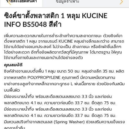
รายละเอียดสินค้า
ข้อมูลจำเพาะ
ซิงค์ขาตั้งพลาสติก 1 หลุม KUCINE
INFO BS5048 สีดำ
เพิ่มความสะดวกสบายในการชำระล้างทำความสะอาดภาชนะ ด้วยซิงค์ขา
ตั้งพลาสติก 1 หลุม จากแบรนด์ KUCINE หลุมอ่างลึกและกว้าง สามารถ
ใช้งานได้อย่างอเนกประสงค์ ไม่ว่าจะเป็น ล้างภาชนะ หรือซักผ้าชิ้นเล็กๆ
ได้อย่างสะดวก อีกทั้งยังผลิตจากวัสดุที่มีคุณภาพ ได้มาตรฐาน ให้คุณ
ใช้งานทั้งภายในและภายนอกบ้านได้อย่างลงตัว
คุณสมบัติ
ซิงค์ล้างจานแบบตั้งพื้น 1 หลุม ขนาด 50 ซม. หลุมอ่างลึก 35 ซม. ผลิต
จากพลาสติก POLYPROPYLENE คุณภาพดี มีความเหนียวทนทาน
ขาอ่างทรงสูงทำจากเหล็กฉากเจาะรูทรง L พ่นเนื้อทราย ช่วยป้องกันสนิม
บนพื้นผิว
มีช่องระบายน้ำทิ้ง พร้อมสะดือสเตนเลสขนาด 3.3 นิ้ว และท่อย่น
พลาสติกขนาด 4.1 ซม. ความยาวก่อนยืด 33.7 ซม. ยืดสุด 75 ซม.
มีช่องระบายน้ำทิ้ง พร้อมสะดือสเตนเลสขนาด 3.3 นิ้ว และท่อย่น
พลาสติกขนาด 4.1 ซม. ความยาวก่อนยืด 33.7 ซม. ยืดสุด 75 ซม.
มีแหวนสปริงทำจากสเตนเลส (Spring Washer) ช่วยเสริมความแข็งแรง
ลดการรั่วซึม