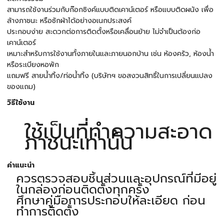
สามารถใช้งานร่วมกับก๊อกซิงค์แบบติดเคาน์เตอร์ หรือแบบติดผนัง เพื่อ
ล้างภาชนะ หรือซักผ้าได้อย่างอเนกประสงค์
ประกอบง่าย สะดวกต่อการติดตั้งหรือเคลื่อนย้าย ไม่จำเป็นต้องก่อ
เคาน์เตอร์
เหมาะสำหรับการใช้งานทั้งภายในและภายนอกบ้าน เช่น ห้องครัว, ห้องน้ำ
หรือระเบียงหอพัก
แถมฟรี สายน้ำทิ้ง/ท่อน้ำทิ้ง (บริษัทฯ ขอสงวนสิทธิ์ในการเปลี่ยนแปลง
ของแถม)
วิธีใช้งาน
ใช้เป็นที่ทำความสะอาด
ภาชนะเท่านั้น
คำแนะนำ
ควรตรวจสอบชิ้นส่วนและอุปกรณ์ที่มีอยู่
ในกล่องก่อนติดตั้งทุกครั้ง
ศึกษาคู่มือการประกอบให้ละเอียด ก่อน
ทำการติดตั้ง