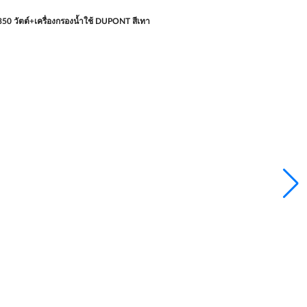
 วัตต์+เครื่องกรองน้ำใช้ DUPONT สีเทา