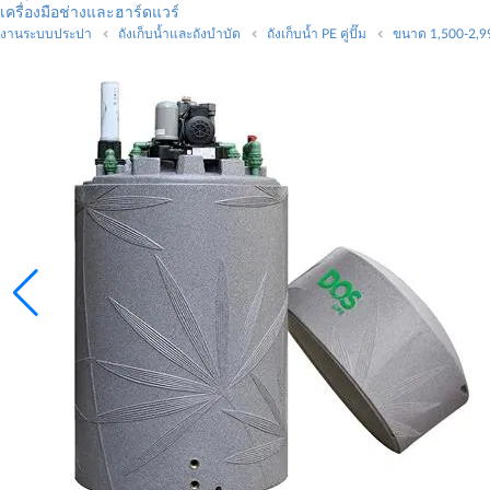
เครื่องมือช่างและฮาร์ดแวร์
งานระบบประปา
ถังเก็บน้ำและถังบำบัด
ถังเก็บน้ำ PE คู่ปั๊ม
ขนาด 1,500-2,99