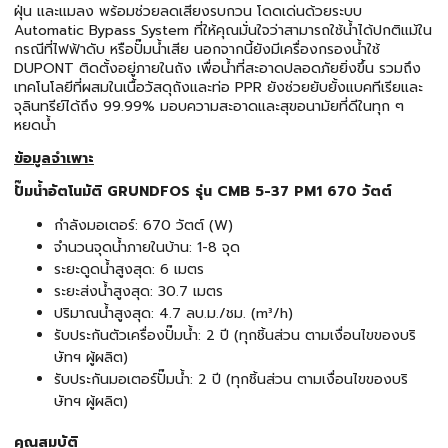
ฝุ่น และแมลง พร้อมช่วยลดเสียงรบกวน โดดเด่นด้วยระบบ
Automatic Bypass System ที่ให้คุณมั่นใจว่าสามารถใช้น้ำได้ปกติแม้ใน
กรณีที่ไฟฟ้าดับ หรือปั๊มน้ำเสีย นอกจากนี้ยังมีเครื่องกรองน้ำใช้
DUPONT ติดตั้งอยู่ภายในถัง เพื่อน้ำที่สะอาดปลอดภัยยิ่งขึ้น รวมถึง
เทคโนโลยีที่ผสมในเนื้อวัสดุถังและท่อ PPR ยังช่วยยับยั้งแบคทีเรียและ
จุลินทรีย์ได้ถึง 99.99% มอบความสะอาดและสุขอนามัยที่ดีในทุก ๆ
หยดน้ำ
ข้อมูลจำเพาะ
ปั๊มน้ำอัตโนมัติ GRUNDFOS รุ่น CMB 5-37 PM1 670 วัตต์
กำลังมอเตอร์: 670 วัตต์ (W)
จำนวนจุดน้ำภายในบ้าน: 1-8 จุด
ระยะดูดน้ำสูงสุด: 6 เมตร
ระยะส่งน้ำสูงสุด: 30.7 เมตร
ปริมาณน้ำสูงสุด: 4.7 ลบ.ม./ชม. (m³/h)
รับประกันตัวเครื่องปั๊มน้ำ: 2 ปี (ทุกชิ้นส่วน ตามเงื่อนไขของบริ
ษัทฯ ผู้ผลิต)
รับประกันมอเตอร์ปั๊มน้ำ: 2 ปี (ทุกชิ้นส่วน ตามเงื่อนไขของบริ
ษัทฯ ผู้ผลิต)
คุณสมบัติ