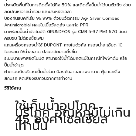
ประหยัดพื้นที่ในการติดตั้งได้ถึง 50% และติดตั้งปั๊มน้ำไว้บนตัวถัง ช่วย
ลดปัญหาจากน้ำท่วม และประหยัดเวลา
ป้องกันแบคทีเรีย 99.99% ด้วยนวัตกรรม Ag+ Silver Combac
Antimicrobial ผสมในเนื้อวัสดุถัง และท่อ PPR
มาพร้อมปั๊มน้ำอัตโนมัติ GRUNDFOS รุ่น CMB 5-37 PM1 670 วัตต์
ครบจบ ไม่ต้องซื้อเพิ่ม
แถมเครื่องกรองน้ำใช้ DUPONT ภายในตัวถัง กรองน้ำละเอียด 10
ไมครอน ให้น้ำสะอาด ปลอดภัยมากยิ่งขึ้น
ระบบบายพาสอัตโนมัติ สามารถใช้น้ำได้ปกติแม้ในกรณีที่ไฟฟ้าดับ หรือ
ปั๊มน้ำชำรุด
ฝาครอบถังบริเวณปั๊มน้ำช่วย ป้องกันจากสภาพอากาศ ฝุ่น และสิ่ง
สกปรก ลดเสียงรบกวนจากการทำงาน
วิธีใช้งาน
ใช้เก็บน้ำอุปโภค
บริโภค อุณหภูมิไม่เกิน
45 องศาเซลเซียส
เท่านั้น