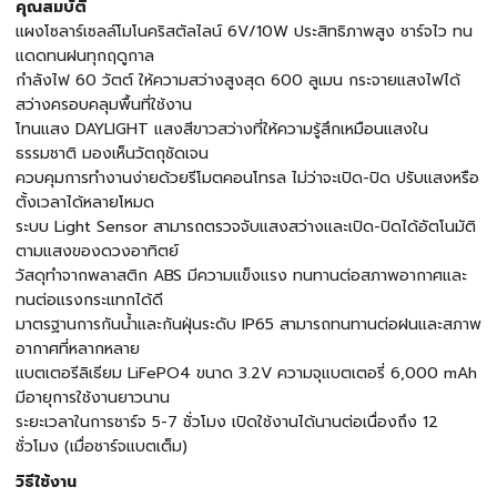
คุณสมบัติ
แผงโซลาร์เซลล์โมโนคริสตัลไลน์ 6V/10W ประสิทธิภาพสูง ชาร์จไว ทน
แดดทนฝนทุกฤดูกาล
กำลังไฟ 60 วัตต์ ให้ความสว่างสูงสุด 600 ลูเมน กระจายแสงไฟได้
สว่างครอบคลุมพื้นที่ใช้งาน
โทนแสง DAYLIGHT แสงสีขาวสว่างที่ให้ความรู้สึกเหมือนแสงใน
ธรรมชาติ มองเห็นวัตถุชัดเจน
ควบคุมการทำงานง่ายด้วยรีโมตคอนโทรล ไม่ว่าจะเปิด-ปิด ปรับแสงหรือ
ตั้งเวลาได้หลายโหมด
ระบบ Light Sensor สามารถตรวจจับแสงสว่างและเปิด-ปิดได้อัตโนมัติ
ตามแสงของดวงอาทิตย์
วัสดุทำจากพลาสติก ABS มีความแข็งแรง ทนทานต่อสภาพอากาศและ
ทนต่อแรงกระแทกได้ดี
มาตรฐานการกันน้ำและกันฝุ่นระดับ IP65 สามารถทนทานต่อฝนและสภาพ
อากาศที่หลากหลาย
แบตเตอรีลิเธียม LiFePO4 ขนาด 3.2V ความจุแบตเตอรี่ 6,000 mAh
มีอายุการใช้งานยาวนาน
ระยะเวลาในการชาร์จ 5-7 ชั่วโมง เปิดใช้งานได้นานต่อเนื่องถึง 12
ชั่วโมง (เมื่อชาร์จแบตเต็ม)
วิธีใช้งาน