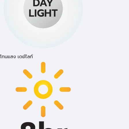
โทนแสง เดย์ไลท์