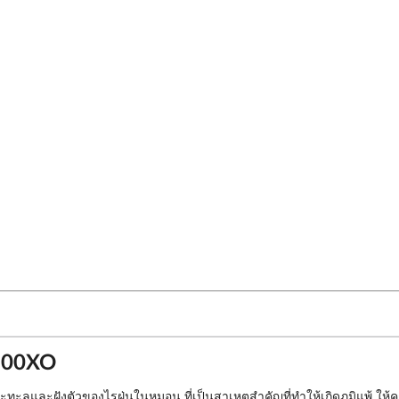
-00XO
ทะลุและฝังตัวของไรฝุ่นในหมอน ที่เป็นสาเหตุสำคัญที่ทำให้เกิดภูมิแพ้ ให