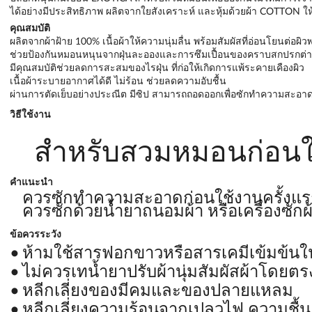
ได้อย่างมีประสิทธิภาพ ผลิตจากใยสังเคราะห์ และหุ้มด้วยผ้า COTTON ให้ส
คุณสมบัติ
ผลิตจากผ้าฝ้าย 100% เนื้อผ้าให้ความนุ่มลื่น พร้อมสัมผัสที่อ่อนโยนต่อผิ
ช่วยป้องกันหมอนหนุนจากฝุ่นละอองและการซึมเปื้อนของคราบสกปรกต่าง
มีคุณสมบัติช่วยลดการสะสมของไรฝุ่น ที่ก่อให้เกิดการแพ้ระคายเคืองผิว
เนื้อผ้าระบายอากาศได้ดี ไม่ร้อน ช่วยลดความอับชื้น
ผ่านการตัดเย็บอย่างประณีต มีซิป สามารถถอดออกเพื่อซักทำความสะอา
วิธีใช้งาน
สำหรับสวมหมอนก่อน
คำแนะนำ
ควรซักทำความสะอาดก่อนใช้งานครั้งแ
ควรซักด้วยน้ำยาถนอมผ้า หรือเครื่องซัก
ข้อควรระวัง
ห้ามใช้สารฟอกขาวหรือสารเคมีเข้มข้
ไม่ควรเทน้ำยาปรับผ้านุ่มสัมผัสผ้าโดยตร
หลีกเลี่ยงของมีคมและของปลายแหลม
หลีกเลี่ยงความร้อนจากเปลวไฟ ความชื้