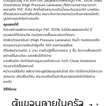
ด้วยตู้แขวนคู่ จาก JUPITER วัสดุผลิตจากพลาสวูด PVC 100% ปิดผิว
ด้วยลามิเนต (High Pressure Laminate) ที่มีความทนทานมากกว่า
พลาสติก PVC ทั่วไป อีกทั้งยังสามารถกันน้ำและกันปลวกได้ มาพร้อม
ดีไซน์สวยงามสไตล์โมเดิร์น เหมาะกับการตกแต่งร่วมกับเคาน์เตอร์ครัว
ปูนของคุณได้อย่างลงตัว
คุณสมบัติ
โครงสร้างผลิตจากพลาสวูด PVC 100% ไม่มีส่วนผสมของไม้ มี
คุณสมบัติไม่ลามไฟ ทนต่อความชื้นและปลวกกัดแทะ
ปิดผิวด้วยลามิเนต (High Pressure Laminate) กันน้ำ ทนต่อรอยขีด
ข่วนและทนความร้อนได้สูงถึง 100 องศาเซลเซียส
ดีไซน์หน้าบานเปิด 2 บาน ภายในตู้มีชั้นวางของ 2 ชั้น จัดวางสิ่งของได้
อย่างเป็นระเบียบ และหยิบใช้ได้ง่าย
บานพับเปิด-ปิดได้อย่างนุ่มนวลด้วยระบบ Soft-Close ช่วยลดแรง
กระแทกได้เป็นอย่างดี
หน้าบานมีมือจับ ผลิตจากอะลูมิเนียมชุบอโนไดซ์ เปิด-ปิดใช้งานได้สะดวก
สวยงาม สไตล์โมเดิร์น สามารถติดตั้งเข้ากับเคาน์เตอร์ครัวได้อย่าง
ลงตัว
วิธีใช้งาน
ตู้แขวนภายในครัว