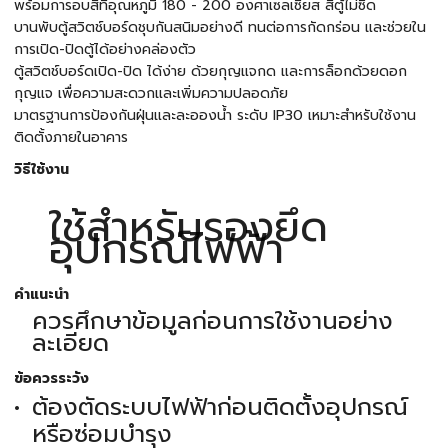
พร้อมการอบสีที่อุณหภูมิ 180 - 200 องศาเซลเซียส สีตู้ไม่ซีด
บานพับตู้สวิตช์บอร์ดชุบกันสนิมอย่างดี ทนต่อการกัดกร่อน และช่วยใน
การเปิด-ปิดตู้ได้อย่างคล่องตัว
ตู้สวิตช์บอร์ดเปิด-ปิด ได้ง่าย ด้วยกุญแจกด และการล็อกด้วยดอก
กุญแจ เพื่อความสะดวกและเพิ่มความปลอดภัย
มาตรฐานการป้องกันฝุ่นและละอองน้ำ ระดับ IP30 เหมาะสำหรับใช้งาน
ติดตั้งภายในอาคาร
วิธีใช้งาน
ใช้สำหรับรองยึด
อุปกรณ์ไฟฟ้า
คำแนะนำ
ควรศึกษาข้อมูลก่อนการใช้งานอย่าง
ละเอียด
ข้อควรระวัง
ต้องตัดระบบไฟฟ้าก่อนติดตั้งอุปกรณ์
หรือซ่อมบำรุง