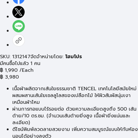
SKU: 1312147
จัดจำหน่ายโดย:
โฮมโปร
มีคนซื้อไปแล้ว 1 คน
฿
1,990
/Each
฿
3,980
เนื้อผ้าผลิตจากเส้นใยธรรมชาติ TENCEL เทคโนโลยีสมัยใหม่
ผสมผสานเส้นใยเซลลูโลสของเปลือกไม้ ให้ผิวสัมผัสนุ่มเงา
เหมือนผ้าไหม
ผ่านการทอแบบไร้รอยต่อ ด้วยความละเอียดสูงถึง 500 เส้น
ด้าย/10 ตร.ซม. (จำนวนเส้นด้ายยิ่งสูง เนื้อผ้ายิ่งแน่นและ
ละเอียด)
ดีไซน์พิมพ์ลวดลายสวยงาม เพิ่มความสมบูรณ์แบบให้กับห้อง
นอนได้อย่างลงตัว