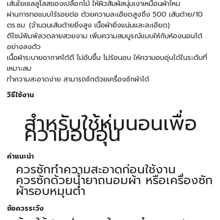
เส้นใยเซลลูโลสของเปลือกไม้ ให้ผิวสัมผัสนุ่มเงาเหมือนผ้าไหม
ผ่านการทอแบบไร้รอยต่อ ด้วยความละเอียดสูงถึง 500 เส้นด้าย/10
ตร.ซม. (จำนวนเส้นด้ายยิ่งสูง เนื้อผ้ายิ่งแน่นและละเอียด)
ดีไซน์พิมพ์ลวดลายสวยงาม เพิ่มความสมบูรณ์แบบให้กับห้องนอนได้
อย่างลงตัว
เนื้อผ้าระบายอากาศได้ดี ไม่อับชื้น ไม่ร้อนอบ ให้ความอบอุ่นได้ในระดับที่
เหมาะสม
ทำความสะอาดง่าย สามารถซักด้วยเครื่องซักผ้าได้
วิธีใช้งาน
สำหรับใช้ห่มนอนเพื่อ
ความอบอุ่น
คำแนะนำ
ควรซักทำความสะอาดก่อนใช้งาน
ควรซักด้วยน้ำยาถนอมผ้า หรือเครื่องซัก
ผ้ารอบหมุนต่ำ
ข้อควรระวัง