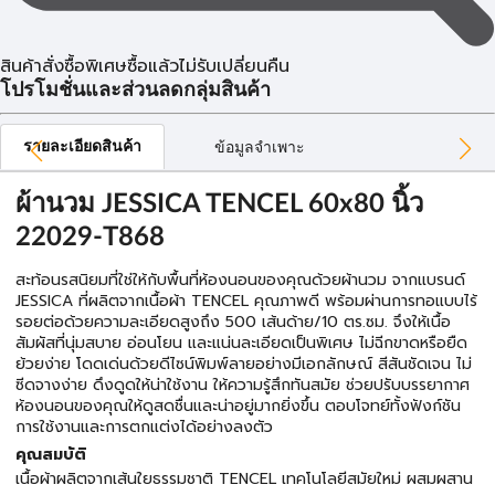
สินค้าสั่งซื้อพิเศษซื้อแล้วไม่รับเปลี่ยนคืน
โปรโมชั่นและส่วนลดกลุ่มสินค้า
รายละเอียดสินค้า
ข้อมูลจำเพาะ
ผ้านวม JESSICA TENCEL 60x80 นิ้ว
22029-T868
สะท้อนรสนิยมที่ใช่ให้กับพื้นที่ห้องนอนของคุณด้วยผ้านวม จากแบรนด์
JESSICA ที่ผลิตจากเนื้อผ้า TENCEL คุณภาพดี พร้อมผ่านการทอแบบไร้
รอยต่อด้วยความละเอียดสูงถึง 500 เส้นด้าย/10 ตร.ซม. จึงให้เนื้อ
สัมผัสที่นุ่มสบาย อ่อนโยน และแน่นละเอียดเป็นพิเศษ ไม่ฉีกขาดหรือยืด
ย้วยง่าย โดดเด่นด้วยดีไซน์พิมพ์ลายอย่างมีเอกลักษณ์ สีสันชัดเจน ไม่
ซีดจางง่าย ดึงดูดให้น่าใช้งาน ให้ความรู้สึกทันสมัย ช่วยปรับบรรยากาศ
ห้องนอนของคุณให้ดูสดชื่นและน่าอยู่มากยิ่งขึ้น ตอบโจทย์ทั้งฟังก์ชัน
การใช้งานและการตกแต่งได้อย่างลงตัว
คุณสมบัติ
เนื้อผ้าผลิตจากเส้นใยธรรมชาติ TENCEL เทคโนโลยีสมัยใหม่ ผสมผสาน