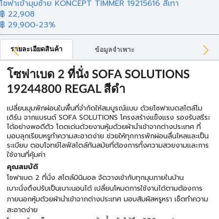
โซฟาเข้ามุมซ้าย KONCEPT TIMMER 19215616 สีเทา
฿ 22,908
฿ 29,900
-23%
รายละเอียดสินค้า
ข้อมูลจำเพาะ
โซฟาเบด 2 ที่นั่ง SOFA SOLUTIONS
19244800 REGAL สีดำ
เปลี่ยนมุมพักผ่อนในพื้นที่จำกัดให้สมบูรณ์แบบ ด้วยโซฟาเบดสไตล์โม
เดิร์น จากแบรนด์ SOFA SOLUTIONS โครงสร้างแข็งแรง รองรับสรีระ
ได้อย่างพอดีตัว โดดเด่นด้วยงานหุ้มด้วยผ้านำเข้าจากต่างประเทศ ที่
มอบลุกเรียบหรูทำความสะอาดง่าย ช่วยให้ทุกการพักผ่อนลื่นไหลและเป็น
ระเบียบ ตอบโจทย์ไลฟ์สไตล์ทันสมัยที่ต้องการทั้งความสวยงามและการ
ใช้งานที่คุ้มค่า
คุณสมบัติ
โซฟาเบด 2 ที่นั่ง สไตล์มินิมอล จัดวางเข้ากับทุกมุมภายในบ้าน
เบาะนั่งดึงปรับเป็นเบาะนอนได้ เปลี่ยนโหมดการใช้งานได้ตามต้องการ
ภายนอกหุ้มด้วยผ้านำเข้าจากต่างประเทศ มอบสัมผัสหรูหรา เช็ดทำความ
สะอาดง่าย