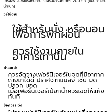
โครงสร้างแข็งแรงทนทาน รองรับน้ำหนักได้ถึง 200 กก. (แบบกระจาย
น้ำหนัก)
วิธีใช้งาน
ใช้สำหรับนั่ง หรือนอน
เพื่อการพักผ่อน
ควรใช้งานภายใน
อาคารเท่านั้น
คำแนะนำ
ควรจัดวางเฟอร์นิเจอร์ในจุดที่มีอากาศ
ถ่ายเทได้ดี ปราศจากแมลง เช่น มด
ปลวก มอด
เมื่อเฟอร์นิเจอร์เปียกน้ำควรเช็ดให้แห้ง
ทันที
ข้อควรระวัง