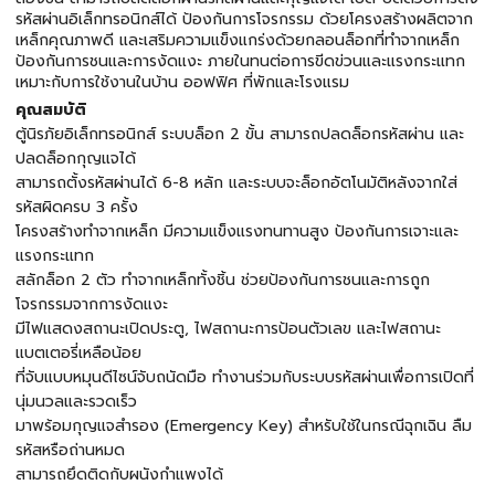
รหัสผ่านอิเล็กทรอนิกส์ได้ ป้องกันการโจรกรรม ด้วยโครงสร้างผลิตจาก
เหล็กคุณภาพดี และเสริมความแข็งแกร่งด้วยกลอนล็อกที่ทำจากเหล็ก
ป้องกันการชนและการงัดแงะ ภายในทนต่อการขีดข่วนและแรงกระแทก
เหมาะกับการใช้งานในบ้าน ออฟฟิศ ที่พักและโรงแรม
คุณสมบัติ
ตู้นิรภัยอิเล็กทรอนิกส์ ระบบล็อก 2 ขั้น สามารถปลดล็อกรหัสผ่าน และ
ปลดล็อกกุญแจได้
สามารถตั้งรหัสผ่านได้ 6-8 หลัก และระบบจะล็อกอัตโนมัติหลังจากใส่
รหัสผิดครบ 3 ครั้ง
โครงสร้างทำจากเหล็ก มีความแข็งแรงทนทานสูง ป้องกันการเจาะและ
แรงกระแทก
สลักล็อก 2 ตัว ทำจากเหล็กทั้งชิ้น ช่วยป้องกันการชนและการถูก
โจรกรรมจากการงัดแงะ
มีไฟแสดงสถานะเปิดประตู, ไฟสถานะการป้อนตัวเลข และไฟสถานะ
แบตเตอรี่เหลือน้อย
ที่จับแบบหมุนดีไซน์จับถนัดมือ ทำงานร่วมกับระบบรหัสผ่านเพื่อการเปิดที่
นุ่มนวลและรวดเร็ว
มาพร้อมกุญแจสำรอง (Emergency Key) สำหรับใช้ในกรณีฉุกเฉิน ลืม
รหัสหรือถ่านหมด
สามารถยึดติดกับผนังกำแพงได้