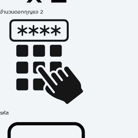
จำนวนดอกกุญแจ 2
รหัส