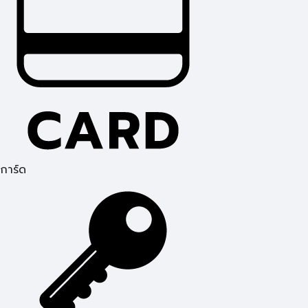
การ์ด