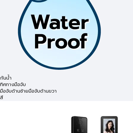
กันน้ำ
ทิศทางมือจับ
มือจับด้านซ้าย
มือจับด้านขวา
สี