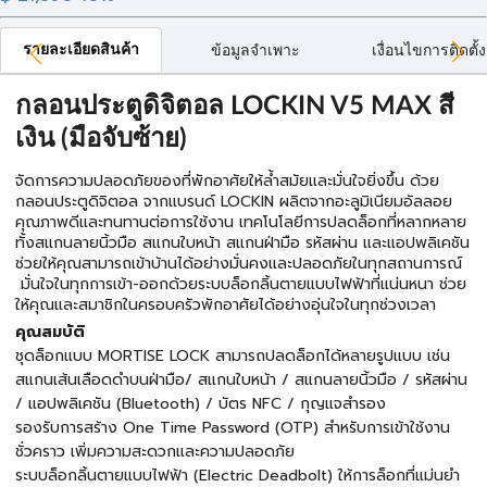
รายละเอียดสินค้า
ข้อมูลจำเพาะ
เงื่อนไขการติดตั้ง
กลอนประตูดิจิตอล LOCKIN V5 MAX สี
เงิน (มือจับซ้าย)
จัดการความปลอดภัยของที่พักอาศัยให้ล้ำสมัยและมั่นใจยิ่งขึ้น ด้วย
กลอนประตูดิจิตอล จากแบรนด์ LOCKIN ผลิตจากอะลูมิเนียมอัลลอย
คุณภาพดีและทนทานต่อการใช้งาน เทคโนโลยีการปลดล็อกที่หลากหลาย
ทั้งสแกนลายนิ้วมือ สแกนใบหน้า สแกนฝ่ามือ รหัสผ่าน และแอปพลิเคชัน
ช่วยให้คุณสามารถเข้าบ้านได้อย่างมั่นคงและปลอดภัยในทุกสถานการณ์
มั่นใจในทุกการเข้า-ออกด้วยระบบล็อกลิ้นตายแบบไฟฟ้าที่แน่นหนา ช่วย
ให้คุณและสมาชิกในครอบครัวพักอาศัยได้อย่างอุ่นใจในทุกช่วงเวลา
คุณสมบัติ
ชุดล็อกแบบ MORTISE LOCK สามารถปลดล็อกได้หลายรูปแบบ เช่น
สแกนเส้นเลือดดำบนฝ่ามือ/ สแกนใบหน้า / สแกนลายนิ้วมือ / รหัสผ่าน
/ แอปพลิเคชัน (Bluetooth) / บัตร NFC / กุญแจสำรอง
รองรับการสร้าง One Time Password (OTP) สำหรับการเข้าใช้งาน
ชั่วคราว เพิ่มความสะดวกและความปลอดภัย
ระบบล็อกลิ้นตายแบบไฟฟ้า (Electric Deadbolt) ให้การล็อกที่แม่นยำ