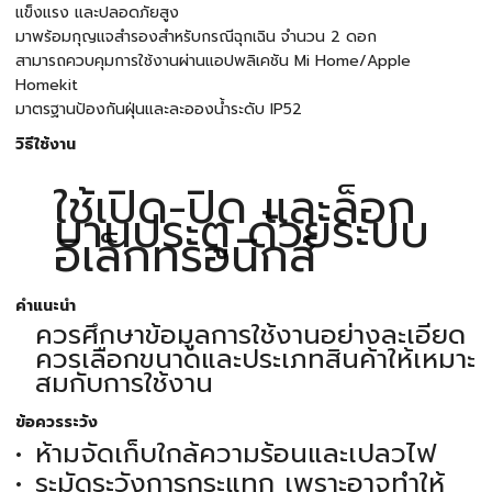
แข็งแรง และปลอดภัยสูง
มาพร้อมกุญแจสำรองสำหรับกรณีฉุกเฉิน จำนวน 2 ดอก
สามารถควบคุมการใช้งานผ่านแอปพลิเคชัน Mi Home/Apple
Homekit
มาตรฐานป้องกันฝุ่นและละอองน้ำระดับ IP52
วิธีใช้งาน
ใช้เปิด-ปิด และล็อก
บานประตู ด้วยระบบ
อิเล็กทรอนิกส์
คำแนะนำ
ควรศึกษาข้อมูลการใช้งานอย่างละเอียด
ควรเลือกขนาดและประเภทสินค้าให้เหมาะ
สมกับการใช้งาน
ข้อควรระวัง
ห้ามจัดเก็บใกล้ความร้อนและเปลวไฟ
ระมัดระวังการกระแทก เพราะอาจทำให้