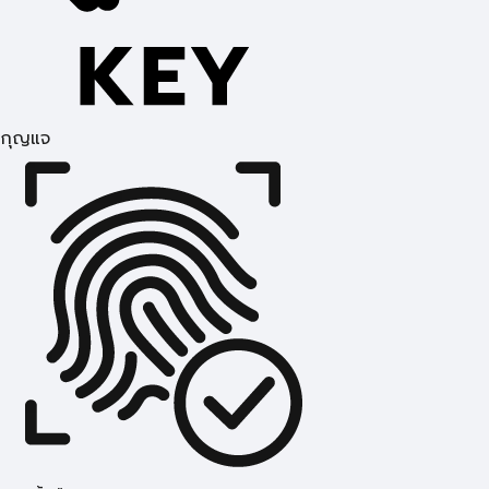
กุญแจ