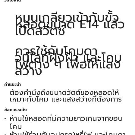
วิธีใช้งาน
หมุนเกลียวเข้ากับขั้ว
หลอดขนาด E14 แล้ว
เปิดสวิตซ์
ควรใช้กับโคมดา
วน์ไลท์ฝังฝ้า และโคม
ไฟต่าง ๆ เพื่อให้แสง
สว่าง
คำแนะนำ
ต้องคำนึงถึงขนาดวัตต์ของหลอดให้
เหมาะกับโคม และแสงสว่างที่ต้องการ
ข้อควรระวัง
ห้ามใช้หลอดที่มีความยาวเกินจากขอบ
โคม
ห้ามใช้ร่วมกับอุปกรณ์หรี่ไฟ และโคมดา