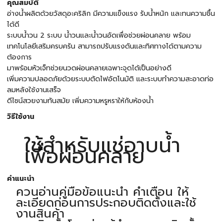
คุณสมบัติ
อ่างน้ำผลิตด้วยวัสดุอะคริลิก มีความแข็งแรง รับน้ำหนัก และทนความชื้น
ได้ดี
ระบบน้ำวน 2 ระบบ น้ำวนและน้ำวนอัดเพื่อช่วยผ่อนคลาย พร้อม
เทคโนโลยีเสริมครบครัน สามารถปรับแรงดันและทิศทางได้ตามความ
ต้องการ
มาพร้อมหัวเจ็ทช่วยนวดผ่อนคลายเฉพาะจุดได้เป็นอย่างดี
เพิ่มความปลอดภัยด้วยระบบตัดไฟอัตโนมัติ และระบบทำความสะอาดท่อ
ลมหลังใช้งานเสร็จ
ดีไซน์สวยงามทันสมัย เพิ่มความหรูหราให้กับห้องน้ำ
วิธีใช้งาน
ใช้สำหรับแช่อาบน้ำ
เพื่อผ่อนคลาย
คำแนะนำ
ควนอ่านคู่มือข้อแนะนำ คำเตือน ให้
ละเอียดก่อนการประกอบติดตั้งและใช้
งานสินค้า