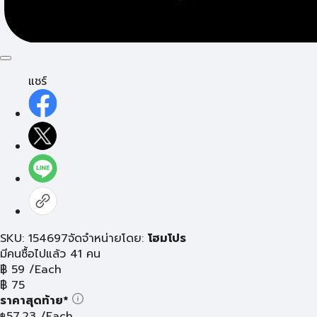
แชร์
SKU: 154697
จัดจำหน่ายโดย:
โฮมโปร
มีคนซื้อไปแล้ว 41 คน
฿
59
/Each
฿
75
ราคาสุดท้าย*
57.23
/Each
฿