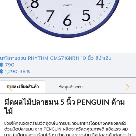
นาฬิกาแขวน RHYTHM CMG716NR11 10 นิ้ว สีน้ำเงิน
฿ 790
฿ 1,290
-38%
รายละเอียดสินค้า
ข้อมูลจำเพาะ
มีดผลไม้ปลายมน 5 นิ้ว PENGUIN ด้าม
ไม้
ช่วยให้คุณจัดเตรียมวัตถุดิบในการประกอบอาหารได้อย่างคล่องแคล่ว
ด้วยมีดปลายมน จาก PENGUIN ผลิตจากวัสดุคุณภาพดี แข็งแรง คม
นาน ใบมีดทนความร้อนได้สูง ทำความสะอาดง่าย จึงปลอดภัยต่อการนำ