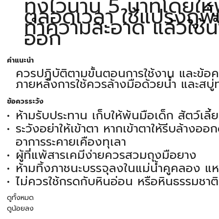
ทิ้งไว้นาน 5 นาทีโดยให้
ตลอดเวลา ใช้แปรงถูพื้
ทำความสะอาด แล้วใช้น
ออก
คำแนะนำ
ควรปฏิบัติตามขั้นตอนการใช้งาน และข้อค
ภายหลังการใช้ควรล้างมือด้วยน้ำ และสบู่ท
ข้อควรระวัง
ห้ามรับประทาน เก็บให้พ้นมือเด็ก สัตว์เล
ระวังอย่าให้เข้าตา หากเข้าตาให้รีบล้างอ
อาการระคายเคืองทุเลา
ผู้ที่แพ้สารเคมีง่ายควรสวมถุงมือยาง
ห้ามทิ้งภาชนะบรรจุลงในแม่น้ำคูคลอง แ
ไม่ควรใช้กรดกับหินอ่อน หรือหินธรรมชาติ
ดูทั้งหมด
ดูน้อยลง