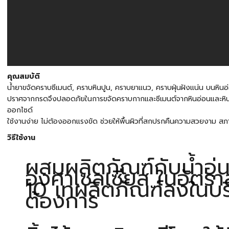
คุณสมบัติ
น้ำยาขจัดคราบซีเมนต์, คราบหินปูน, คราบยาแนว, คราบฝุ่นฝังแน่น บนหินอ่
ปราศจากกรดจึงปลอดภัยในการขจัดคราบกากและซีเมนต์จากหินอ่อนและหินธร
ออกไซด์
ใช้งานง่าย ไม่ต้องออกแรงขัด ช่วยให้พื้นผิวที่สกปรกคืนความสวยงาม สภ
วิธีใช้งาน
ผสมผลิตภัณฑ์กับน้ำอุ่
องศาเซลเซียส ในอัตราส
10 เทผลิตภัณฑ์ลงในบริ
ต้องการ