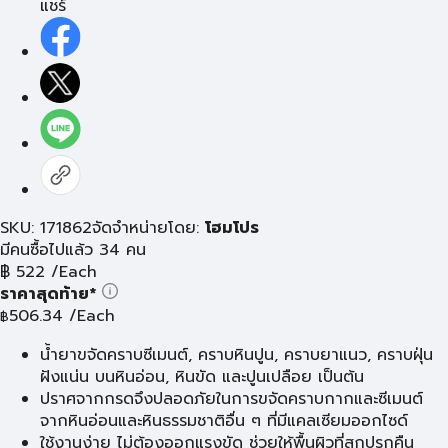
แชร์
SKU: 171862
จัดจำหน่ายโดย:
โฮมโปร
มีคนซื้อไปแล้ว 34 คน
฿
522
/Each
ราคาสุดท้าย*
506.34
/Each
฿
น้ำยาขจัดคราบซีเมนต์, คราบหินปูน, คราบยาแนว, คราบฝุ่น
ฝังแน่น บนหินอ่อน, หินขัด และปูนเปลือย เป็นต้น
ปราศจากกรดจึงปลอดภัยในการขจัดคราบกากและซีเมนต์
จากหินอ่อนและหินธรรมชาติอื่น ๆ ที่มีแคลเซียมออกไซด์
ใช้งานง่าย ไม่ต้องออกแรงขัด ช่วยให้พื้นผิวที่สกปรกคืน