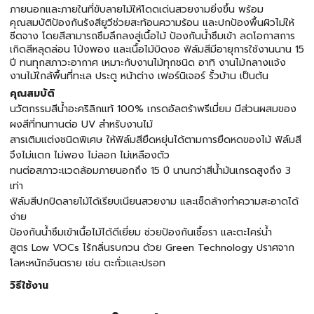
ภายนอกและภายในที่ขับลายไม้ให้โดดเด่นสวยงามยิ่งขึ้น พร้อม
คุณสมบัติป้องกันรังสียูวีช่วยสะท้อนความร้อน และปกป้องพื้นผิวไม่ให้
ซีดจาง โดยสีสามารถซึมลึกลงสู่เนื้อไม้ ป้องกันน้ำซึมเข้า ลดโอกาสการ
เกิดสีหลุดล่อน โป่งพอง และเนื้อไม้บิดงอ ฟิล์มสีมีอายุการใช้งานนาน 15
ปี ทนทุกสภาวะอากาศ เหมาะกับงานไม้ทุกชนิด อาทิ งานไม้กลางแจ้ง
งานไม้ใกล้พื้นที่ทะเล ประตู หน้าต่าง เฟอร์นิเจอร์ รั้วบ้าน เป็นต้น
คุณสมบัติ
นวัตกรรมสีน้ำอะคริลิกแท้ 100% เกรดอัลตร้าพรีเมี่ยม มีส่วนผสมของ
ผงสีที่ทนทานต่อ UV สำหรับงานไม้
สารเติมแต่งชนิดพิเศษ ให้ฟิล์มสียืดหยุ่นได้ตามการยืดหดของไม้ ฟิล์มสี
จึงไม่แตก ไม่พอง ไม่ลอก ไม่เหลืองตัว
ทนต่อสภาวะแวดล้อมภายนอกถึง 15 ปี นานกว่าสีน้ำมันเกรดสูงถึง 3
เท่า
ฟิล์มสีปกปิดลายไม้ได้เรียบเนียนสวยงาม และเช็ดล้างทำความสะอาดได้
ง่าย
ป้องกันน้ำซึมเข้าเนื้อไม้ได้ดีเยี่ยม ช่วยป้องกันเชื้อรา และตะไคร่น้ำ
สูตร Low VOCs ไร้กลิ่นรบกวน ด้วย Green Technology ปราศจาก
โลหะหนักอันตราย เช่น ตะกั่วและปรอท
วิธีใช้งาน