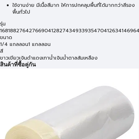
ใช้งานง่าย มีเนื้อสีมาก ให้การปกคลุมพื้นที่ได้มากกว่าสีรอง
พื้นทั่วไป
รุ่น
168
188
2764
2766
904
1282
7434
933
935
470
412
634
146
96
ขนาด
1/4 แกลลอน
1 แกลลอน
สี
ขาว
เขียว
เงิน
ดำ
แดง
เทา
น้ำเงิน
น้ำตาล
ส้ม
เหลือง
สินค้าที่ซื้อคู่กัน