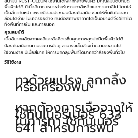
สีน้ำมัน RUST-OLEUM ใช้งานได้หลากหลายพื้นผิว มีคุณสมบัติปกปิด
พื้นผิวได้ดี มีเนื้อสีมาก เหมาะสำหรับงานทาสีเหล็กและงานทาสีไม้ โดยใช้
เป็นสีทาทับหน้า เพราะมีส่วนประกอบป้องกันสนิม ช่วยให้พื้นผิวไม่ลอก
ล่อนได้ง่าย ไม่เกิดรอยด่าง ทนต่อสภาพอากาศได้เป็นอย่างดีจึงใช้ทาได้
ทั้งพื้นที่ภายใน และภายนอก
คุณสมบัติ
เนื้อสีมากผลิตจากผงสีและอัลคีดเรซิ่นคุณภาพสูงปกปิดพื้นผิวได้ดี
ป้องกันสนิมทนทานต่อการขัดถู สามารถเช็ดล้างทำความสะอาดได้
ใช้งานง่าย มีเนื้อสีมาก ให้การปกคลุมพื้นที่ได้มากกว่าสีรองพื้นทั่วไป
วิธีใช้งาน
ทาด้วยแปรง ลูกกลิ้ง
หรือเครื่องพ่น
หากต้องการเจือจางให้
ใช้ทินเนอร์เบอร์ 633
ในการทา ใช้ทินเนอร์
641 สำหรับการพ่น