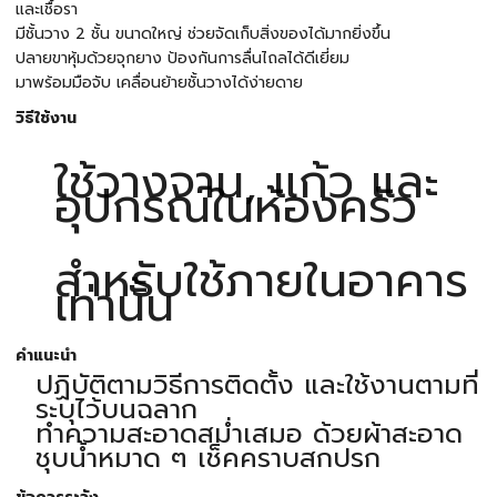
และเชื้อรา
มีชั้นวาง 2 ชั้น ขนาดใหญ่ ช่วยจัดเก็บสิ่งของได้มากยิ่งขึ้น
ปลายขาหุ้มด้วยจุกยาง ป้องกันการลื่นไถลได้ดีเยี่ยม
มาพร้อมมือจับ เคลื่อนย้ายชั้นวางได้ง่ายดาย
วิธีใช้งาน
ใช้วางจาน, แก้ว และ
อุปกรณ์ในห้องครัว
สำหรับใช้ภายในอาคาร
เท่านั้น
คำแนะนำ
ปฏิบัติตามวิธีการติดตั้ง และใช้งานตามที่
ระบุไว้บนฉลาก
ทำความสะอาดสม่ำเสมอ ด้วยผ้าสะอาด
ชุบน้ำหมาด ๆ เช็คคราบสกปรก