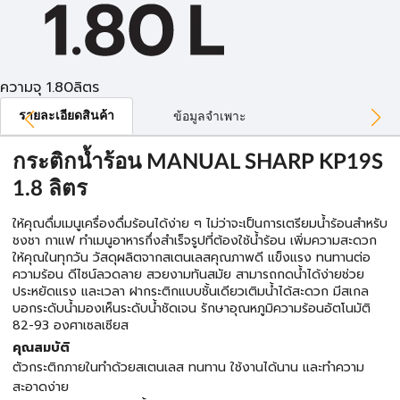
ความจุ 1.80ลิตร
รายละเอียดสินค้า
ข้อมูลจำเพาะ
กระติกน้ำร้อน MANUAL SHARP KP19S
1.8 ลิตร
ให้คุณดื่มเมนูเครื่องดื่มร้อนได้ง่าย ๆ ไม่ว่าจะเป็นการเตรียมน้ำร้อนสำหรับ
ชงชา กาแฟ ทำเมนูอาหารกึ่งสำเร็จรูปที่ต้องใช้น้ำร้อน เพิ่มความสะดวก
ให้คุณในทุกวัน วัสดุผลิตจากสเตนเลสคุณภาพดี แข็งแรง ทนทานต่อ
ความร้อน ดีไซน์ลวดลาย สวยงามทันสมัย สามารถกดน้ำได้ง่ายช่วย
ประหยัดแรง และเวลา ฝากระติกแบบชั้นเดียวเติมน้ำได้สะดวก มีสเกล
บอกระดับน้ำมองเห็นระดับน้ำชัดเจน รักษาอุณหภูมิความร้อนอัตโนมัติ
82-93 องศาเซลเซียส
คุณสมบัติ
ตัวกระติกภายในทำด้วยสเตนเลส ทนทาน ใช้งานได้นาน และทำความ
สะอาดง่าย