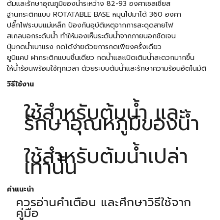
ต้มและรักษาอุณภูมิของน้ำระหว่าง 82-93 องศาเซลเซียส
ฐานกระติกแบบ ROTATABLE BASE หมุนไปมาได้ 360 องศา
ปลั๊กไฟระบบแม่เหล็ก ป้องกันอุบัติเหตุจากการสะดุดสายไฟ
สเกลบอกระดับน้ำ ทำให้มองเห็นระดับน้ำจากภายนอกชัดเจน
ปุ่มกดน้ำเบาแรง กดได้ง่ายด้วยการกดเพียงครั้งเดียว
ยูนิแคป ฝากระติกแบบชิ้นเดียว กดน้ำและเปิดเติมน้ำสะดวกมากขึ้น
ให้น้ำร้อนพร้อมใช้ทุกเวลา ด้วยระบบต้มน้ำและรักษาความร้อนอัตโนมัติ
วิธีใช้งาน
ใช้สำหรับต้มน้ำ และ
รักษาอุณหภูมิของน้ำ
ใช้สำหรับต้มน้ำเปล่า
เท่านั้น
คำแนะนำ
ควรอ่านคำเตือน และศึกษาวิธีใช้จาก
คู่มือ