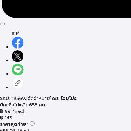
แชร์
SKU: 195692
จัดจำหน่ายโดย:
โฮมโปร
มีคนซื้อไปแล้ว 653 คน
฿
99
/Each
฿
149
ราคาสุดท้าย*
96.03
/Each
฿