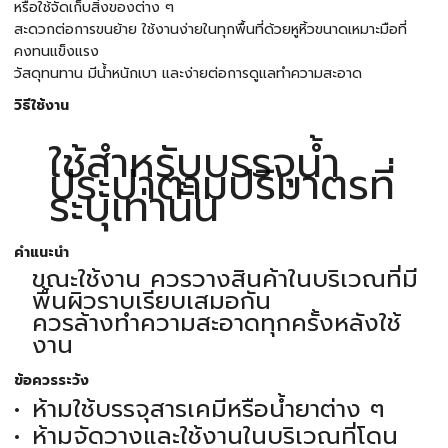
หรือใช้จัดเก็บสิ่งของต่าง ๆ
สะดวกต่อการขนย้าย ใช้งานง่ายในทุกพื้นที่ด้วยหูหิ้วขนาดเหมาะมือที่
คงทนแข็งแรง
วัสดุทนทาน มีน้ำหนักเบา และง่ายต่อการดูแลทำความสะอาด
วิธีใช้งาน
ใช้สำหรับบรรจุน้ำ
ประปาตามปริมาตรที่
ระบุเท่านั้น
คำแนะนำ
ขณะใช้งาน ควรวางสินค้าในบริเวณที่มี
พื้นผิวราบเรียบเสมอกัน
ควรล้างทำความสะอาดทุกครั้งหลังใช้
งาน
ข้อควรระวัง
ห้ามใช้บรรจุสารเคมีหรือน้ำยาต่าง ๆ
ห้ามจัดวางและใช้งานในบริเวณที่โดน