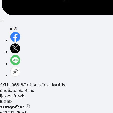
แชร์
SKU: 196318
จัดจำหน่ายโดย:
โฮมโปร
มีคนซื้อไปแล้ว 4 คน
฿
229
/Each
฿
250
ราคาสุดท้าย*
222.13
/Each
฿