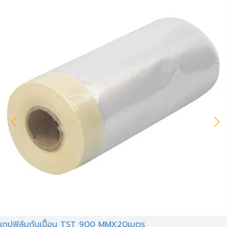
เทปฟิล์มกันเปื้อน TST 900 MMX20เมตร