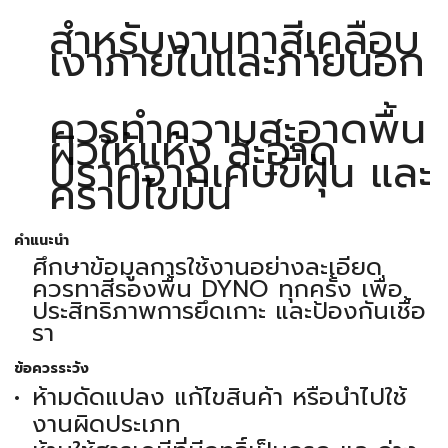
สำหรับงานทาสีเคลือบ
เงาภายในและภายนอก
ควรทำความสะอาดพื้น
ผิวให้แห้ง สะอาด
ปราศจากเศษขี้ฝุ่น และ
คราบไขมัน
คำแนะนำ
ศึกษาข้อมูลการใช้งานอย่างละเอียด
ควรทาสีรองพื้น DYNO ทุกครั้ง เพื่อ
ประสิทธิภาพการยึดเกาะ และป้องกันเชื้อ
รา
ข้อควรระวัง
ห้ามดัดแปลง แก้ไขสินค้า หรือนำไปใช้
งานผิดประเภท