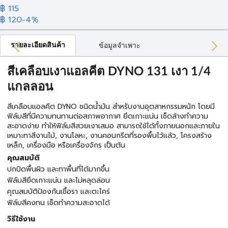
฿ 115
฿ 120
-4%
รายละเอียดสินค้า
ข้อมูลจำเพาะ
สีเคลือบเงาแอลคีต DYNO 131 เงา 1/4
แกลลอน
สีเคลือบแอลคีต DYNO ชนิดน้ำมัน สำหรับงานอุตสาหกรรมหนัก โดยมี
ฟิล์มสีที่มีความทนทานต่อสภาพอากาศ ยึดเกาะแน่น เช็ดล้างทำความ
สะอาดง่าย ทำให้ฟิล์มสีสวยเงาเสมอ สามารถใช้ได้ทั้งภายนอกและภายใน
เหมาะทาสีงานไม้, งานโลหะ, งานคอนกรีตที่รองพื้นไว้แล้ว, โครงสร้าง
เหล็ก, เครื่องมือ หรือเครื่องจักร เป็นต้น
คุณสมบัติ
ปกปิดพื้นผิว และทาพื้นที่ได้มากขึ้น
ฟิล์มสียึดเกาะแน่น และไม่หลุดล่อน
คุณสมบัติป้องกันเชื้อรา และตะไคร่
ฟิล์มสีคงทน เช็ดทำความสะอาดได้
วิธีใช้งาน